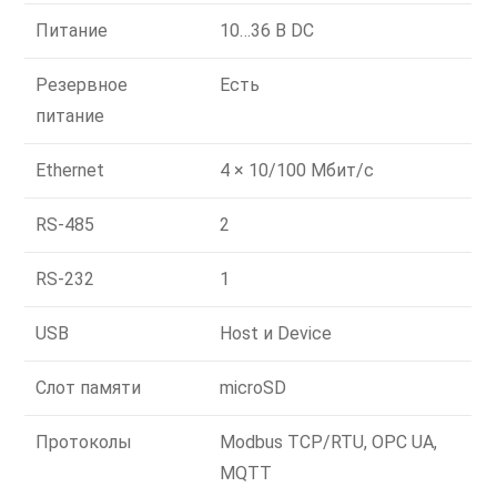
Питание
10…36 В DC
Резервное
Есть
питание
Ethernet
4 × 10/100 Мбит/с
RS-485
2
RS-232
1
USB
Host и Device
Слот памяти
microSD
Протоколы
Modbus TCP/RTU, OPC UA,
MQTT