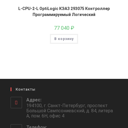
L-CPU-2-L OptiLogic КЭАЗ 293075 Контроллер
Программируемый Логический
77 040
₽
В корзину
Контакты
Адрес:
194100, г. Санкт-Петербург, проспект
Большой Сампсониевский, д. 84, литера
А, пом. 6Н, офис 4
Телефон: