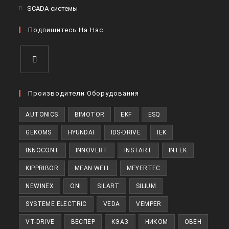
в
Откроется
SCADA-системы
вкладке
новой
в
вкладке
Подпишитесь На Нас
новой
вкладке
Откроется
в
Производители Оборудования
новой
AUTONICS
BIMOTOR
EKF
ESQ
вкладке
GEKOMS
HYUNDAI
IDS-DRIVE
IEK
INNOCONT
INNOVERT
INSTART
INTEK
KIPPRIBOR
MEAN WELL
MEYERTEC
NEWINEX
ONI
SILART
SILIUM
SYSTEME ELECTRIC
VEDA
VEMPER
VT-DRIVE
ВЕСПЕР
КЭАЗ
НИКОМ
ОВЕН