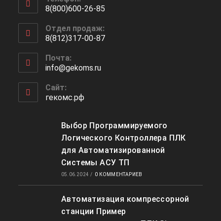
8(800)600-26-85
Откроется
Отдел продаж:
в
8(812)317-00-87
вашем
Откроется
приложении
Почта:
в
info@gekoms.ru
Откроется
вашем
в
приложении
вашем
Сайт:
приложении
гекомс.рф
Выбор Программируемого
Логического Контроллера ПЛК
для Автоматизированной
Системы АСУ ТП
05.06.2024
/
0 КОММЕНТАРИЕВ
Автоматизация компрессорной
станции Пример