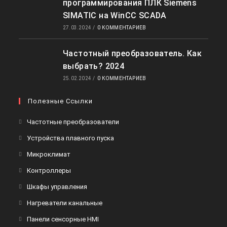
программирования ПЛК Siemens
SIMATIC на WinCC SCADA
27.03.2024
/
0 КОММЕНТАРИЕВ
Частотный преобразователь. Как
выбрать? 2024
25.02.2024
/
0 КОММЕНТАРИЕВ
Полезные Ссылки
Откроется
Частотные преобразователи
в
Откроется
Устройства плавного пуска
новой
в
Откроется
Микроклимат
вкладке
новой
в
Откроется
Контроллеры
вкладке
новой
в
Откроется
Шкафы управления
вкладке
новой
в
Откроется
Нагреватели канальные
вкладке
новой
в
Откроется
Панели сенсорные HMI
вкладке
новой