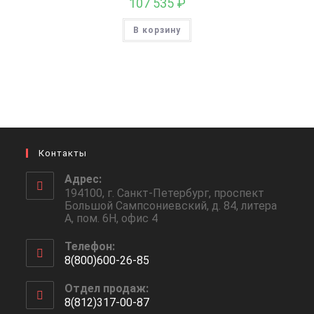
107 535
₽
В корзину
Контакты
Адрес:
194100, г. Санкт-Петербург, проспект
Большой Сампсониевский, д. 84, литера
А, пом. 6Н, офис 4
Телефон:
8(800)600-26-85
Откроется
Отдел продаж:
в
8(812)317-00-87
вашем