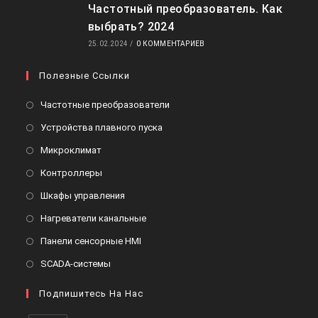
Частотный преобразователь. Как
выбрать? 2024
25.02.2024
/
0 КОММЕНТАРИЕВ
Полезные Ссылки
Откроется
Частотные преобразователи
в
Откроется
Устройства плавного пуска
новой
в
Откроется
Микроклимат
вкладке
новой
в
Откроется
Контроллеры
вкладке
новой
в
Откроется
Шкафы управления
вкладке
новой
в
Откроется
Нагреватели канальные
вкладке
новой
в
Откроется
Панели сенсорные HMI
вкладке
новой
в
Откроется
SCADA-системы
вкладке
новой
в
вкладке
Подпишитесь На Нас
новой
вкладке