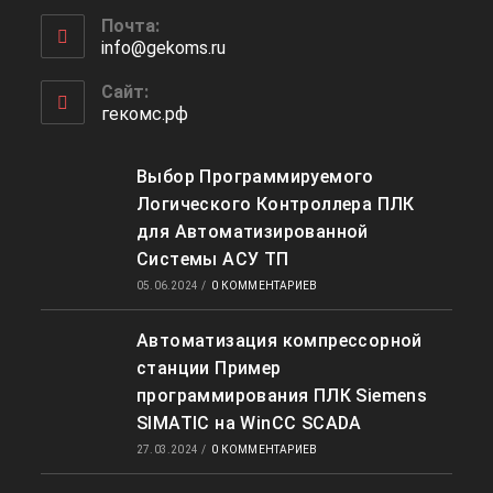
Откроется
приложении
Почта:
в
info@gekoms.ru
Откроется
вашем
в
приложении
вашем
Сайт:
приложении
гекомс.рф
Выбор Программируемого
Логического Контроллера ПЛК
для Автоматизированной
Системы АСУ ТП
05.06.2024
/
0 КОММЕНТАРИЕВ
Автоматизация компрессорной
станции Пример
программирования ПЛК Siemens
SIMATIC на WinCC SCADA
27.03.2024
/
0 КОММЕНТАРИЕВ