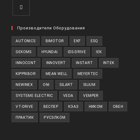
Откроется
в
Производители Оборудования
новой
AUTONICS
BIMOTOR
EKF
ESQ
вкладке
GEKOMS
HYUNDAI
IDS-DRIVE
IEK
INNOCONT
INNOVERT
INSTART
INTEK
KIPPRIBOR
MEAN WELL
MEYERTEC
NEWINEX
ONI
SILART
SILIUM
SYSTEME ELECTRIC
VEDA
VEMPER
VT-DRIVE
ВЕСПЕР
КЭАЗ
НИКОМ
ОВЕН
ПРАКТИК
РУСЭЛКОМ