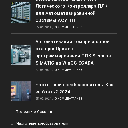
Логического Контроллера ПЛК
для Автоматизированной
Системы АСУ ТП
05.06.2024
/
0 КОММЕНТАРИЕВ
Автоматизация компрессорной
станции Пример
программирования ПЛК Siemens
SIMATIC на WinCC SCADA
27.03.2024
/
0 КОММЕНТАРИЕВ
Частотный преобразователь. Как
выбрать? 2024
25.02.2024
/
0 КОММЕНТАРИЕВ
Полезные Ссылки
Откроется
Частотные преобразователи