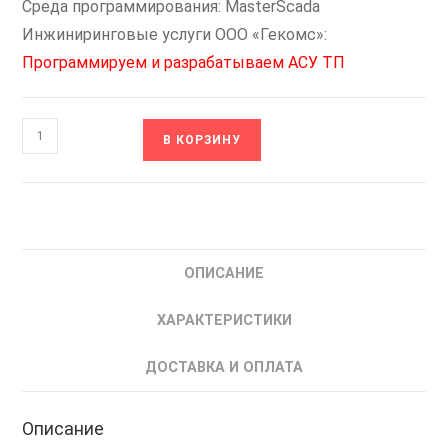
Среда программирования: MasterScada
Инжиниринговые услуги ООО «Гекомс»:
Программируем и разрабатываем АСУ ТП
Количество
В КОРЗИНУ
товара
PLC-
W-
CPU-
06-
ОПИСАНИЕ
DC-
1G8GIND
ХАРАКТЕРИСТИКИ
ONI
Контроллер
ДОСТАВКА И ОПЛАТА
ПЛК
W
Описание
CPU