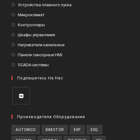
в
Откроется
Устройства плавного пуска
новой
в
Откроется
Микроклимат
вкладке
новой
в
Откроется
Контроллеры
вкладке
новой
в
Откроется
Шкафы управления
вкладке
новой
в
Откроется
Нагреватели канальные
вкладке
новой
в
Откроется
Панели сенсорные HMI
вкладке
новой
в
Откроется
SCADA-системы
вкладке
новой
в
вкладке
Подпишитесь На Нас
новой
вкладке
Откроется
в
Производители Оборудования
новой
AUTONICS
BIMOTOR
EKF
ESQ
вкладке