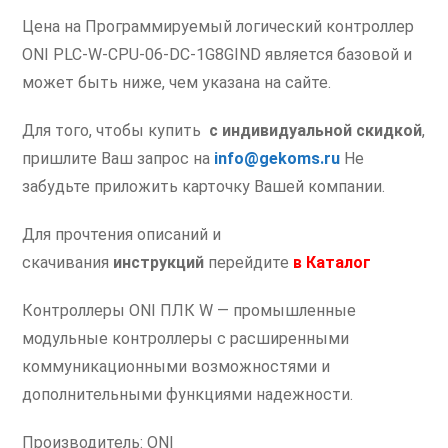
6
Цена на Программируемый логический контроллер
IO
ONI PLC-W-CPU-06-DC-1G8GIND является базовой и
1GB
RAM
может быть ниже, чем указана на сайте.
8GB
Для того, чтобы купить
с индивидуальной скидкой
,
ROM
24
пришлите Ваш запрос на
info@gekoms.ru
Не
В
забудьте приложить карточку Вашей компании.
DC
Для прочтения описаний и
скачивания
инструкций
перейдите
в
Каталог
Контроллеры ONI ПЛК W — промышленные
модульные контроллеры с расширенными
коммуникационными возможностями и
дополнительными функциями надежности.
Производитель: ONI