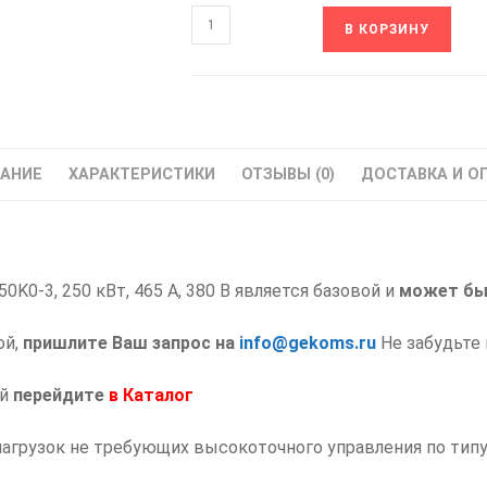
Количество
В КОРЗИНУ
товара
PD-
90-
FC-
250K0-
АНИЕ
ХАРАКТЕРИСТИКИ
ОТЗЫВЫ (0)
ДОСТАВКА И О
3
EKF
Частотный
Преобразователь
K0-3, 250 кВт, 465 А, 380 В является базовой и
частоты
может бы
PRO-
ой,
пришлите Ваш запрос на
info@gekoms.ru
Не забудьте 
Drive
250
ий
перейдите
в
Каталог
кВт
нагрузок не требующих высокоточного управления по типу