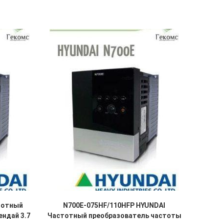
тотный
N700E-075HF/110HFP HYUNDAI
ндай 3.7
Частотный преобразователь частоты