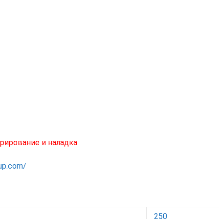
рирование и наладка
oup.com/
250