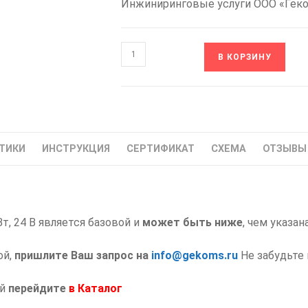
Инжиниринговые услуги ООО «Гек
Количество
В КОРЗИНУ
товара
OPSE-
DC24-
480B
ONI
ТИКИ
ИНСТРУКЦИЯ
СЕРТИФИКАТ
СХЕМА
ОТЗЫВЫ 
Блок
Питания
Промышленный
480
т, 24 В является базовой и
Вт
может быть ниже
, чем указан
24
ой,
пришлите Ваш запрос на
info@gekoms.ru
Не забудьте 
В
ий
перейдите
в
Каталог