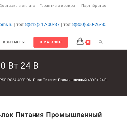
Доставка и оплата
Гарантии и возврат
Партнёрство
oms.ru
| тел:
8(812)317-00-87
| тел:
8(800)600-26-85
ПЕРЕКЛЮЧИТ
КОНТАКТЫ
В МАГАЗИН
0
ПОИСК
 Вт 24 В
ПО
PSE-DC24-480B ONI Блок Питания Промышленный 480 Вт 24 В
ВЕБ-
САЙТУ
 Блок Питания Промышленный