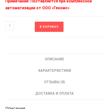
Примечание: Поставляется при комплексной
автоматизации от ООО «Гекомс»
Количество
В КОРЗИНУ
товара
MPS-
MSRT4D-
60870-
5-
ОПИСАНИЕ
104-
S
ХАРАКТЕРИСТИКИ
MasterSCADA
4D
ОТЗЫВЫ (0)
Драйвер
протокола
ДОСТАВКА И ОПЛАТА
МЭК
60870-
Описание