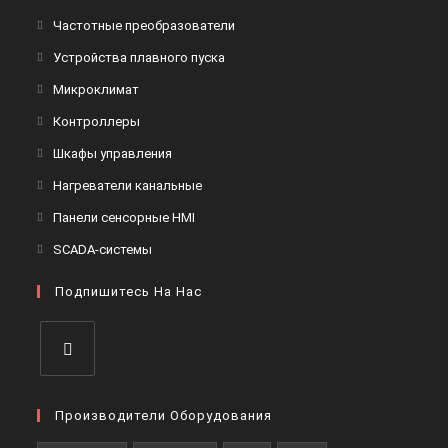
Откроется
Частотные преобразователи
в
Откроется
Устройства плавного пуска
новой
в
Откроется
Микроклимат
вкладке
новой
в
Откроется
Контроллеры
вкладке
новой
в
Откроется
Шкафы управления
вкладке
новой
в
Откроется
Нагреватели канальные
вкладке
новой
в
Откроется
Панели сенсорные HMI
вкладке
новой
в
Откроется
SCADA-системы
вкладке
новой
в
вкладке
Подпишитесь На Нас
новой
вкладке
Откроется
в
Производители Оборудования
новой