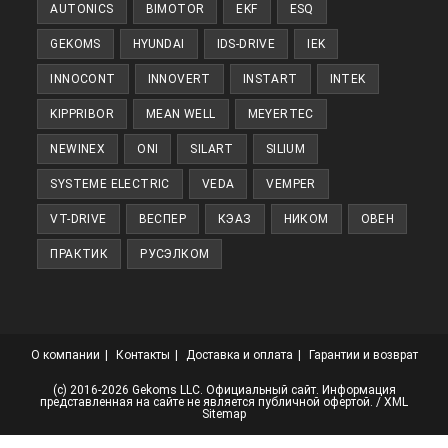
AUTONICS
BIMOTOR
EKF
ESQ
вкладке
GEKOMS
HYUNDAI
IDS-DRIVE
IEK
INNOCONT
INNOVERT
INSTART
INTEK
KIPPRIBOR
MEAN WELL
MEYERTEC
NEWINEX
ONI
SILART
SILIUM
SYSTEME ELECTRIC
VEDA
VEMPER
VT-DRIVE
ВЕСПЕР
КЭАЗ
НИКОМ
ОВЕН
ПРАКТИК
РУСЭЛКОМ
О компании
Контакты
Доставка и оплата
Гарантии и возврат
(с) 2016-2026 Gekoms LLC. Официальный сайт. Информация
представленная на сайте не является публичной офертой. /
XML
Sitemap