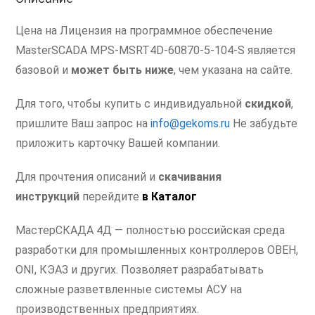
5-
104
Цена на Лицензия на программное обеспечение
на
MasterSCADA MPS-MSRT4D-60870-5-104-S является
1000
базовой и
может быть ниже
, чем указана на сайте.
тегов
Для того, чтобы купить с индивидуальной
скидкой
,
пришлите Ваш запрос на
info@gekoms.ru
Не забудьте
приложить карточку Вашей компании.
Для прочтения описаний и
скачивания
инструкций
перейдите
в
Каталог
МастерСКАДА 4Д — полностью российская среда
разработки для промышленных контроллеров ОВЕН,
ONI, КЭАЗ и других. Позволяет разрабатывать
сложные разветвленные системы АСУ на
производственных предприятиях.