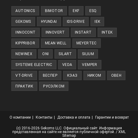
новой
AUTONICS
BIMOTOR
EKF
ESQ
вкладке
GEKOMS
HYUNDAI
IDS-DRIVE
IEK
INNOCONT
INNOVERT
INSTART
INTEK
KIPPRIBOR
MEAN WELL
MEYERTEC
NEWINEX
ONI
SILART
SILIUM
SYSTEME ELECTRIC
VEDA
VEMPER
VT-DRIVE
ВЕСПЕР
КЭАЗ
НИКОМ
ОВЕН
ПРАКТИК
РУСЭЛКОМ
О компании
Контакты
Доставка и оплата
Гарантии и возврат
(с) 2016-2026 Gekoms LLC. Официальный сайт. Информация
представленная на сайте не является публичной офертой. /
XML
Sitemap