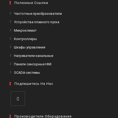
Полезные Ссылки
Откроется
Частотные преобразователи
в
Откроется
Устройства плавного пуска
новой
в
Откроется
Микроклимат
вкладке
новой
в
Откроется
Контроллеры
вкладке
новой
в
Откроется
Шкафы управления
вкладке
новой
в
Откроется
Нагреватели канальные
вкладке
новой
в
Откроется
Панели сенсорные HMI
вкладке
новой
в
Откроется
SCADA-системы
вкладке
новой
в
вкладке
Подпишитесь На Нас
новой
вкладке
Откроется
в
Производители Оборудования