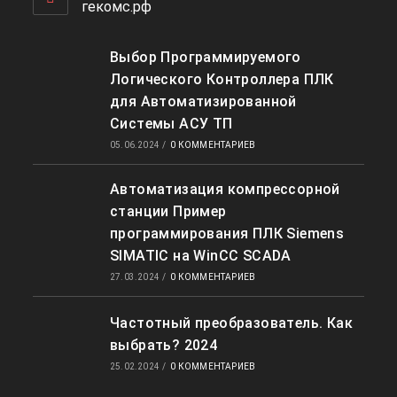
приложении
гекомс.рф
Выбор Программируемого
Логического Контроллера ПЛК
для Автоматизированной
Системы АСУ ТП
05.06.2024
/
0 КОММЕНТАРИЕВ
Автоматизация компрессорной
станции Пример
программирования ПЛК Siemens
SIMATIC на WinCC SCADA
27.03.2024
/
0 КОММЕНТАРИЕВ
Частотный преобразователь. Как
выбрать? 2024
25.02.2024
/
0 КОММЕНТАРИЕВ