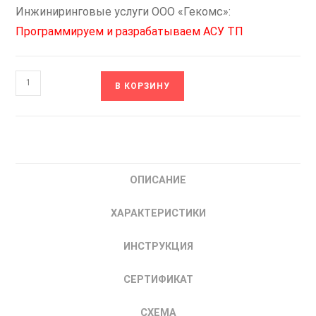
Инжиниринговые услуги ООО «Гекомс»:
Программируем и разрабатываем АСУ ТП
Количество
В КОРЗИНУ
товара
MPS-
350W-
24
EKF
ОПИСАНИЕ
PROxima
Блок
ХАРАКТЕРИСТИКИ
Питания
24
ИНСТРУКЦИЯ
В
350
СЕРТИФИКАТ
Вт
СХЕМА