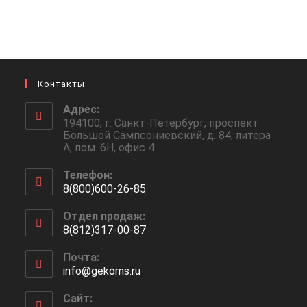
Контакты
Адрес:
194100, г. Санкт-Петербург, проспект
Большой Сампсониевский, д. 84, литера
А, пом. 6Н, офис 4
Телефон:
8(800)600-26-85
Откроется
Отдел продаж:
в
8(812)317-00-87
вашем
Откроется
приложении
Почта:
в
info@gekoms.ru
Откроется
вашем
в
приложении
вашем
Сайт: