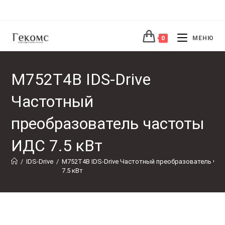
Перейти
к
содержимому
0
МЕНЮ
M752T4B IDS-Drive
Частотный
преобразователь частоты
ИДС 7.5 кВт
/
IDS-Drive
/
M752T4B IDS-Drive Частотный преобразователь ча
7.5 кВт