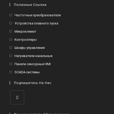
Полезные Ссылки
Откроется
Частотные преобразователи
в
Откроется
Устройства плавного пуска
новой
в
Откроется
Микроклимат
вкладке
новой
в
Откроется
Контроллеры
вкладке
новой
в
Откроется
Шкафы управления
вкладке
новой
в
Откроется
Нагреватели канальные
вкладке
новой
в
Откроется
Панели сенсорные HMI
вкладке
новой
в
Откроется
SCADA-системы
вкладке
новой
в
вкладке
Подпишитесь На Нас
новой
вкладке
Откроется
в