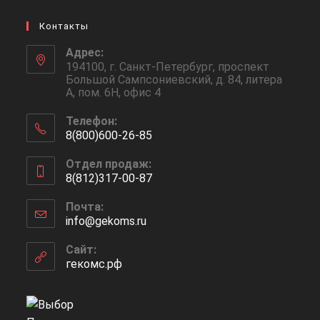
Контакты
Адрес:
194100, г. Санкт-Петербург, проспект
Большой Сампсониевский, д. 84, литера
А, пом. 6Н, офис 4
Телефон:
8(800)600-26-85
Откроется
Отдел продаж:
в
8(812)317-00-87
вашем
Откроется
приложении
Почта:
в
info@gekoms.ru
Откроется
вашем
в
приложении
вашем
Сайт:
приложении
гекомс.рф