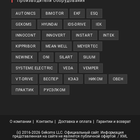
Производители Оборудования
новой
AUTONICS
BIMOTOR
EKF
ESQ
вкладке
GEKOMS
HYUNDAI
IDS-DRIVE
IEK
INNOCONT
INNOVERT
INSTART
INTEK
KIPPRIBOR
MEAN WELL
MEYERTEC
NEWINEX
ONI
SILART
SILIUM
SYSTEME ELECTRIC
VEDA
VEMPER
VT-DRIVE
ВЕСПЕР
КЭАЗ
НИКОМ
ОВЕН
ПРАКТИК
РУСЭЛКОМ
О компании
Контакты
Доставка и оплата
Гарантии и возврат
(с) 2016-2026 Gekoms LLC. Официальный сайт. Информация
представленная на сайте не является публичной офертой. /
XML
Sitemap