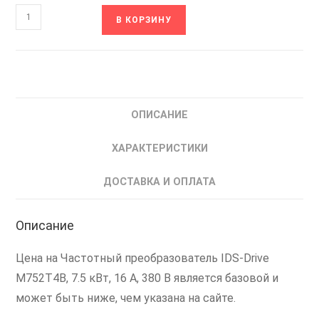
Количество
В КОРЗИНУ
товара
M752T4B
IDS-
Drive
Частотный
ОПИСАНИЕ
преобразователь
частоты
ХАРАКТЕРИСТИКИ
ИДС
7.5
ДОСТАВКА И ОПЛАТА
кВт
Описание
Цена на Частотный преобразователь IDS-Drive
M752T4B, 7.5 кВт, 16 А, 380 В является базовой и
может быть ниже, чем указана на сайте.