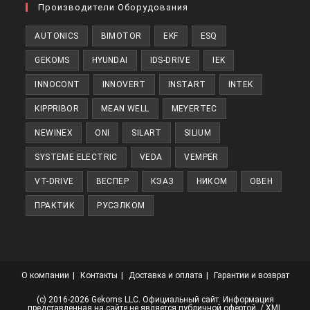
в
Производители Оборудования
новой
AUTONICS
BIMOTOR
EKF
ESQ
вкладке
GEKOMS
HYUNDAI
IDS-DRIVE
IEK
INNOCONT
INNOVERT
INSTART
INTEK
KIPPRIBOR
MEAN WELL
MEYERTEC
NEWINEX
ONI
SILART
SILIUM
SYSTEME ELECTRIC
VEDA
VEMPER
VT-DRIVE
ВЕСПЕР
КЭАЗ
НИКОМ
ОВЕН
ПРАКТИК
РУСЭЛКОМ
О компании
Контакты
Доставка и оплата
Гарантии и возврат
(с) 2016-2026 Gekoms LLC. Официальный сайт. Информация
представленная на сайте не является публичной офертой. /
XML