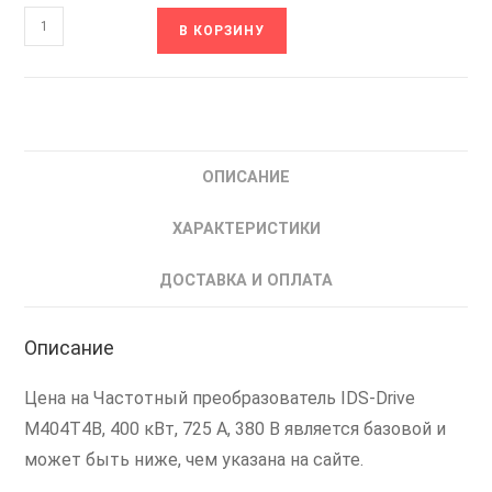
Количество
В КОРЗИНУ
товара
M404T4B
IDS-
Drive
Частотный
ОПИСАНИЕ
преобразователь
частоты
ХАРАКТЕРИСТИКИ
ИДС
400
ДОСТАВКА И ОПЛАТА
кВт
Описание
Цена на Частотный преобразователь IDS-Drive
M404T4B, 400 кВт, 725 А, 380 В является базовой и
может быть ниже, чем указана на сайте.