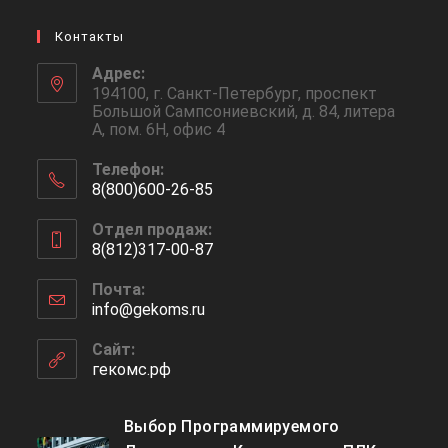
Контакты
Адрес:
194100, г. Санкт-Петербург, проспект
Большой Сампсониевский, д. 84, литера
А, пом. 6Н, офис 4
Телефон:
8(800)600-26-85
Откроется
Отдел продаж:
в
8(812)317-00-87
вашем
Откроется
приложении
Почта:
в
info@gekoms.ru
Откроется
вашем
в
приложении
вашем
Сайт:
приложении
гекомс.рф
Выбор Программируемого