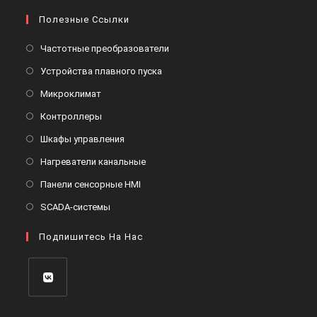
Полезные Ссылки
Откроется
Частотные преобразователи
в
Откроется
Устройства плавного пуска
новой
в
Откроется
Микроклимат
вкладке
новой
в
Откроется
Контроллеры
вкладке
новой
в
Откроется
Шкафы управления
вкладке
новой
в
Откроется
Нагреватели канальные
вкладке
новой
в
Откроется
Панели сенсорные HMI
вкладке
новой
в
Откроется
SCADA-системы
вкладке
новой
в
вкладке
Подпишитесь На Нас
новой
вкладке
Откроется