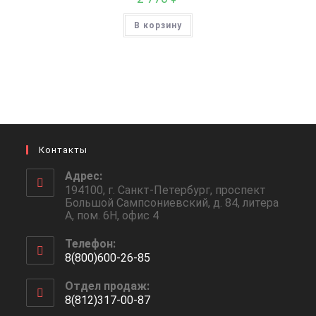
В корзину
Контакты
Адрес:
194100, г. Санкт-Петербург, проспект
Большой Сампсониевский, д. 84, литера
А, пом. 6Н, офис 4
Телефон:
8(800)600-26-85
Откроется
Отдел продаж:
в
8(812)317-00-87
вашем
Откроется