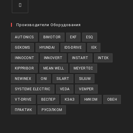
Откроется
в
Производители Оборудования
новой
AUTONICS
BIMOTOR
EKF
ESQ
вкладке
GEKOMS
HYUNDAI
IDS-DRIVE
IEK
INNOCONT
INNOVERT
INSTART
INTEK
KIPPRIBOR
MEAN WELL
MEYERTEC
NEWINEX
ONI
SILART
SILIUM
SYSTEME ELECTRIC
VEDA
VEMPER
VT-DRIVE
ВЕСПЕР
КЭАЗ
НИКОМ
ОВЕН
ПРАКТИК
РУСЭЛКОМ