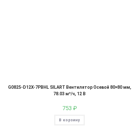
G0825-D12X-7PBHL SILART Вентилятор Осевой 80×80 мм,
78.03 м³/ч, 12 В
753
₽
В корзину