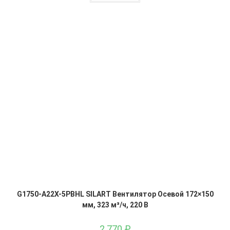
G1750-A22X-5PBHL SILART Вентилятор Осевой 172×150
мм, 323 м³/ч, 220 В
2 770
₽