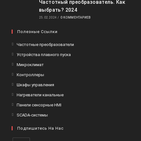
Частотный преобразователь. Как
выбрать? 2024
25.02.2024
/
0 КОММЕНТАРИЕВ
Полезные Ссылки
Откроется
Частотные преобразователи
в
Откроется
Устройства плавного пуска
новой
в
Откроется
Микроклимат
вкладке
новой
в
Откроется
Контроллеры
вкладке
новой
в
Откроется
Шкафы управления
вкладке
новой
в
Откроется
Нагреватели канальные
вкладке
новой
в
Откроется
Панели сенсорные HMI
вкладке
новой
в
Откроется
SCADA-системы
вкладке
новой
в
вкладке
Подпишитесь На Нас
новой
вкладке