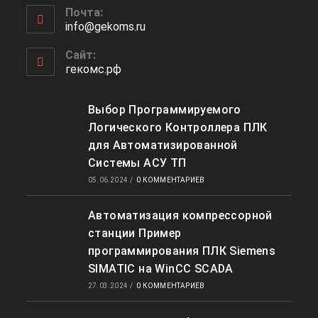
приложении
Почта:
в
info@gekoms.ru
Откроется
вашем
в
приложении
вашем
Сайт:
приложении
гекомс.рф
Выбор Программируемого
Логического Контроллера ПЛК
для Автоматизированной
Системы АСУ ТП
05.06.2024
/
0 КОММЕНТАРИЕВ
Автоматизация компрессорной
станции Пример
программирования ПЛК Siemens
SIMATIC на WinCC SCADA
27.03.2024
/
0 КОММЕНТАРИЕВ