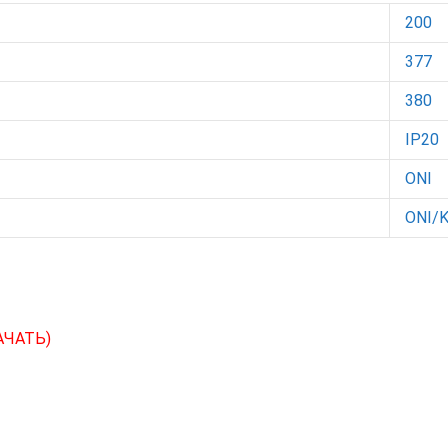
200
377
380
IP20
ONI
ONI/
АЧАТЬ)