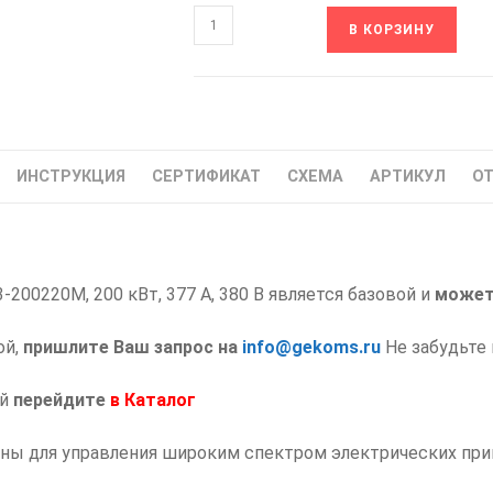
Количество
В КОРЗИНУ
товара
K751-
33-
200220M
ONI
ИНСТРУКЦИЯ
СЕРТИФИКАТ
СХЕМА
АРТИКУЛ
ОТ
Частотный
Преобразователь
частоты
200
200220M, 200 кВт, 377 А, 380 В является базовой и
кВт
может
ой,
пришлите Ваш запрос на
info@gekoms.ru
Не забудьте 
ий
перейдите
в
Каталог
ены для управления широким спектром электрических при