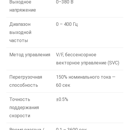
Выходное
0–380 В
напряжение
Диапазон
0 – 400 Гц
выходной
частоты
Метод управления
V/F, бессенсорное
векторное управление (SVC)
Перегрузочная
150% номинального тока —
способность
60 сек
Точность
±0.5%
поддержания
скорости
Время разгона /
0.1 – 3600 сек