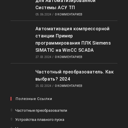
для Автоматизированной
Системы АСУ ТП
05.06.2024
/
0 КОММЕНТАРИЕВ
Автоматизация компрессорной
станции Пример
программирования ПЛК Siemens
SIMATIC на WinCC SCADA
27.03.2024
/
0 КОММЕНТАРИЕВ
Частотный преобразователь. Как
выбрать? 2024
25.02.2024
/
0 КОММЕНТАРИЕВ
Полезные Ссылки
Откроется
Частотные преобразователи
в
Откроется
Устройства плавного пуска
новой
в
Откроется