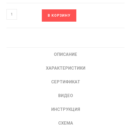
Количество
В КОРЗИНУ
товара
ITD752U43B3-
E3_0301
INNOVERT
Частотный
ОПИСАНИЕ
Преобразователь
частоты
ХАРАКТЕРИСТИКИ
ИННОВЕРТ
7.5
СЕРТИФИКАТ
кВт
ВИДЕО
ИНСТРУКЦИЯ
СХЕМА