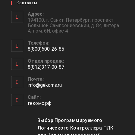
Контакты
Адрес:
194100, г. Санкт-Петербург, проспект
Большой Сампсониевский, д. 84, литера
А, пом. 6Н, офис 4
Телефон:
8(800)600-26-85
Откроется
Отдел продаж:
в
8(812)317-00-87
вашем
Откроется
приложении
Почта:
в
info@gekoms.ru
Откроется
вашем
в
приложении
вашем
Сайт:
приложении
гекомс.рф
Выбор Программируемого
Логического Контроллера ПЛК