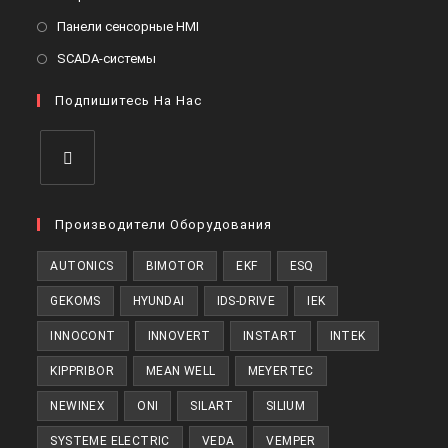
вкладке
новой
в
Откроется
Панели сенсорные HMI
вкладке
новой
в
Откроется
SCADA-системы
вкладке
новой
в
вкладке
Подпишитесь На Нас
новой
вкладке
Откроется
в
Производители Оборудования
новой
AUTONICS
BIMOTOR
EKF
ESQ
вкладке
GEKOMS
HYUNDAI
IDS-DRIVE
IEK
INNOCONT
INNOVERT
INSTART
INTEK
KIPPRIBOR
MEAN WELL
MEYERTEC
NEWINEX
ONI
SILART
SILIUM
SYSTEME ELECTRIC
VEDA
VEMPER