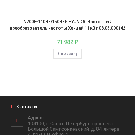
N700E-110HF/150HFP HYUNDAI Частотный
преобразователь частоты Хендай 11 кВт 08.03.000142
71 982
₽
В корзину
Контакты
Адрес:
194100, г. Санкт-Петербург, проспект
Большой Сампсониевский, д. 84, литера
А, пом. 6Н, офис 4