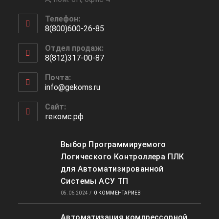
Телефон:
8(800)600-26-85
Откроется
Отдел продаж:
в
8(812)317-00-87
вашем
Откроется
приложении
Почта:
в
info@gekoms.ru
Откроется
вашем
в
приложении
вашем
Сайт:
приложении
гекомс.рф
Выбор Программируемого
Логического Контроллера ПЛК
для Автоматизированной
Системы АСУ ТП
05.06.2024
/
0 КОММЕНТАРИЕВ
Автоматизация компрессорной