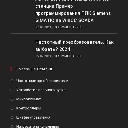
станции Пример
программирования ПЛК Siemens
SIMATIC на WinCC SCADA
27.03.2024
/
0 КОММЕНТАРИЕВ
Частотный преобразователь. Как
выбрать? 2024
25.02.2024
/
0 КОММЕНТАРИЕВ
Полезные Ссылки
Откроется
Частотные преобразователи
в
Откроется
Устройства плавного пуска
новой
в
Откроется
Микроклимат
вкладке
новой
в
Откроется
Контроллеры
вкладке
новой
в
Откроется
Шкафы управления
вкладке
новой
в
Откроется
Нагреватели канальные