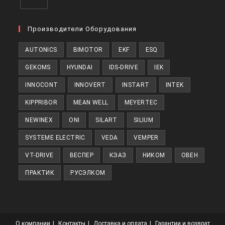
Откроется
в
Производители Оборудования
новой
AUTONICS
BIMOTOR
EKF
ESQ
вкладке
GEKOMS
HYUNDAI
IDS-DRIVE
IEK
INNOCONT
INNOVERT
INSTART
INTEK
KIPPRIBOR
MEAN WELL
MEYERTEC
NEWINEX
ONI
SILART
SILIUM
SYSTEME ELECTRIC
VEDA
VEMPER
VT-DRIVE
ВЕСПЕР
КЭАЗ
НИКОМ
ОВЕН
ПРАКТИК
РУСЭЛКОМ
О компании
Контакты
Доставка и оплата
Гарантии и возврат