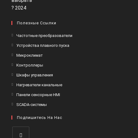
Полезные Ссылки
Откроется
Частотные преобразователи
в
Откроется
Устройства плавного пуска
новой
в
Откроется
Микроклимат
вкладке
новой
в
Откроется
Контроллеры
вкладке
новой
в
Откроется
Шкафы управления
вкладке
новой
в
Откроется
Нагреватели канальные
вкладке
новой
в
Откроется
Панели сенсорные HMI
вкладке
новой
в
Откроется
SCADA-системы
вкладке
новой
в
вкладке
Подпишитесь На Нас
новой
вкладке