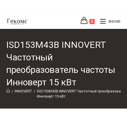
Перейти
к
содержимому
0
МЕНЮ
ISD153M43B INNOVERT
Частотный
преобразователь частоты
Инноверт 15 кВт
/
INNOVERT
/
ISD153M43B INNOVERT Частотный преобразовател
Инноверт 15 кВт