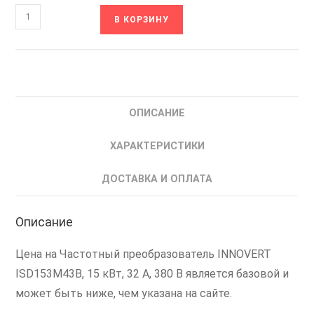
Количество
В КОРЗИНУ
товара
ISD153M43B
INNOVERT
Частотный
преобразователь
ОПИСАНИЕ
частоты
Инноверт
ХАРАКТЕРИСТИКИ
15
кВт
ДОСТАВКА И ОПЛАТА
Описание
Цена на Частотный преобразователь INNOVERT
ISD153M43B, 15 кВт, 32 А, 380 В является базовой и
может быть ниже, чем указана на сайте.