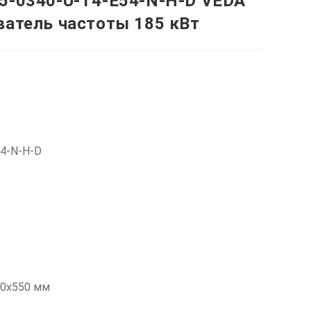
5-0340-U-T4-E54-N-H-D VEDA
ватель частоты 185 кВт
54-N-H-D
50х550 мм