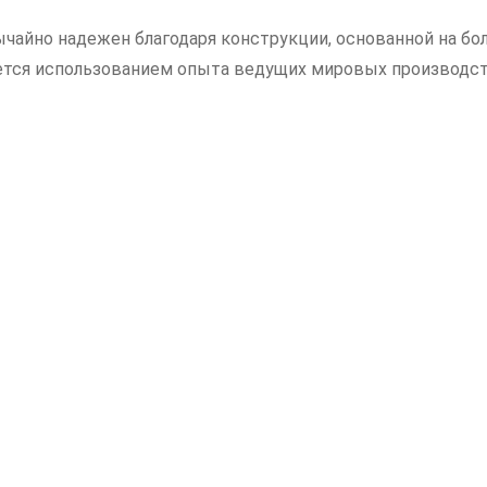
частоты
чайно надежен благодаря конструкции, основанной на бол
185
ается использованием опыта ведущих мировых производс
кВт