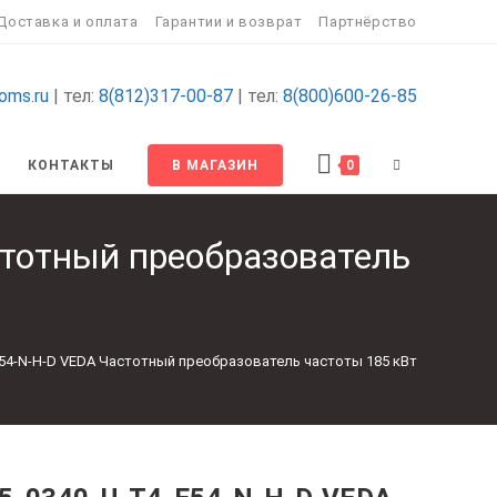
Доставка и оплата
Гарантии и возврат
Партнёрство
oms.ru
| тел:
8(812)317-00-87
| тел:
8(800)600-26-85
ПЕРЕКЛЮЧИТ
КОНТАКТЫ
В МАГАЗИН
0
ПОИСК
стотный преобразователь
ПО
ВЕБ-
E54-N-H-D VEDA Частотный преобразователь частоты 185 кВт
САЙТУ