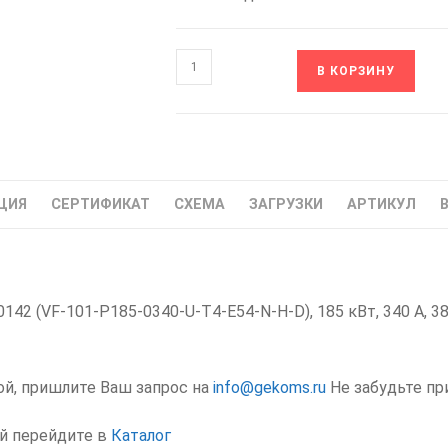
Количество
В КОРЗИНУ
товара
HBC10142
VF-
101-
P185-
ЦИЯ
СЕРТИФИКАТ
СХЕМА
ЗАГРУЗКИ
АРТИКУЛ
0340-
U-
T4-
E54-
42 (VF-101-P185-0340-U-T4-E54-N-H-D), 185 кВт, 340 А, 3
N-
H-
D
VEDA
ой, пришлите Ваш запрос на
info@gekoms.ru
Не забудьте пр
Частотный
ий перейдите в
Каталог
преобразователь