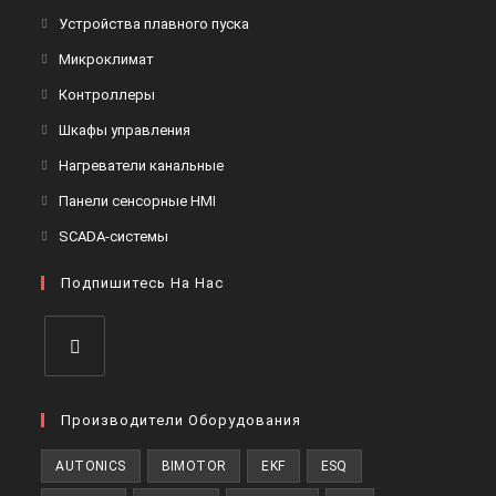
в
Откроется
Устройства плавного пуска
новой
в
Откроется
Микроклимат
вкладке
новой
в
Откроется
Контроллеры
вкладке
новой
в
Откроется
Шкафы управления
вкладке
новой
в
Откроется
Нагреватели канальные
вкладке
новой
в
Откроется
Панели сенсорные HMI
вкладке
новой
в
Откроется
SCADA-системы
вкладке
новой
в
вкладке
Подпишитесь На Нас
новой
вкладке
Откроется
в
Производители Оборудования
новой
AUTONICS
BIMOTOR
EKF
ESQ
вкладке