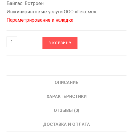
Байпас: Встроен
Инжиниринговые услуги ООО «Гекомс»:
Параметрирование и наладка
Количество
В КОРЗИНУ
товара
FWI-
SSN3-
200
VT-
ОПИСАНИЕ
Drive
Устройство
ХАРАКТЕРИСТИКИ
плавного
пуска
ОТЗЫВЫ (0)
ВТ-
Драйв
ДОСТАВКА И ОПЛАТА
200