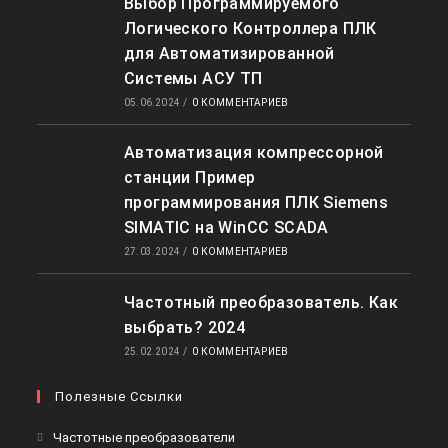
Выбор Программируемого
Логического Контроллера ПЛК
для Автоматизированной
Системы АСУ ТП
05.06.2024
/
0 КОММЕНТАРИЕВ
Автоматизация компрессорной
станции Пример
программирования ПЛК Siemens
SIMATIC на WinCC SCADA
27.03.2024
/
0 КОММЕНТАРИЕВ
Частотный преобразователь. Как
выбрать? 2024
25.02.2024
/
0 КОММЕНТАРИЕВ
Полезные Ссылки
Откроется
Частотные преобразователи