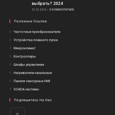
выбрать? 2024
25.02.2024
/
0 КОММЕНТАРИЕВ
Полезные Ссылки
Откроется
Частотные преобразователи
в
Откроется
Устройства плавного пуска
новой
в
Откроется
Микроклимат
вкладке
новой
в
Откроется
Контроллеры
вкладке
новой
в
Откроется
Шкафы управления
вкладке
новой
в
Откроется
Нагреватели канальные
вкладке
новой
в
Откроется
Панели сенсорные HMI
вкладке
новой
в
Откроется
SCADA-системы
вкладке
новой
в
вкладке
Подпишитесь На Нас
новой
вкладке