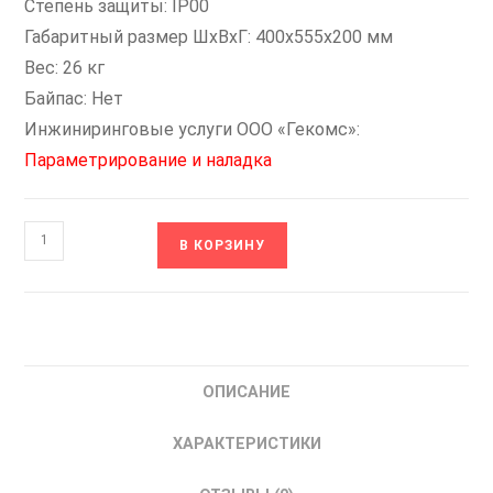
Степень защиты: IP00
Габаритный размер ШxВxГ: 400х555х200 мм
Вес: 26 кг
Байпас: Нет
Инжиниринговые услуги ООО «Гекомс»:
Параметрирование и наладка
Количество
В КОРЗИНУ
товара
FWI-
SS3-
355
VT-
ОПИСАНИЕ
Drive
Устройство
ХАРАКТЕРИСТИКИ
плавного
пуска