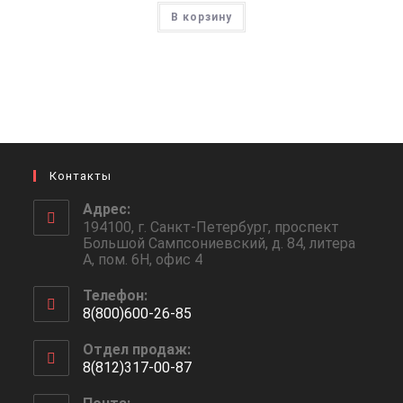
В корзину
Контакты
Адрес:
194100, г. Санкт-Петербург, проспект
Большой Сампсониевский, д. 84, литера
А, пом. 6Н, офис 4
Телефон:
8(800)600-26-85
Откроется
Отдел продаж:
в
8(812)317-00-87
вашем
Откроется
приложении