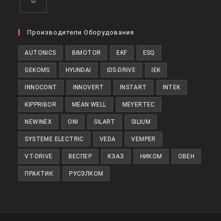
Откроется
в
Производители Оборудования
новой
AUTONICS
BIMOTOR
EKF
ESQ
вкладке
GEKOMS
HYUNDAI
IDS-DRIVE
IEK
INNOCONT
INNOVERT
INSTART
INTEK
KIPPRIBOR
MEAN WELL
MEYERTEC
NEWINEX
ONI
SILART
SILIUM
SYSTEME ELECTRIC
VEDA
VEMPER
VT-DRIVE
ВЕСПЕР
КЭАЗ
НИКОМ
ОВЕН
ПРАКТИК
РУСЭЛКОМ