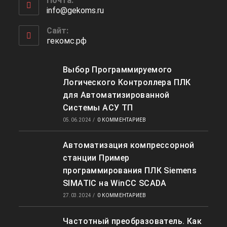
Почта:
в
info@gekoms.ru
Откроется
вашем
в
приложении
вашем
Сайт:
приложении
гекомс.рф
Выбор Программируемого
Логического Контроллера ПЛК
для Автоматизированной
Системы АСУ ТП
05.06.2024
/
0 КОММЕНТАРИЕВ
Автоматизация компрессорной
станции Пример
программирования ПЛК Siemens
SIMATIC на WinCC SCADA
27.03.2024
/
0 КОММЕНТАРИЕВ
Частотный преобразователь. Как