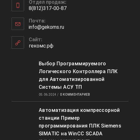
Отдел продаж:
в
8(812)317-00-87
вашем
Откроется
приложении
Почта:
в
info@gekoms.ru
Откроется
вашем
в
приложении
вашем
Сайт:
приложении
гекомс.рф
Выбор Программируемого
Логического Контроллера ПЛК
для Автоматизированной
Системы АСУ ТП
05.06.2024
/
0 КОММЕНТАРИЕВ
Автоматизация компрессорной
станции Пример
программирования ПЛК Siemens
SIMATIC на WinCC SCADA