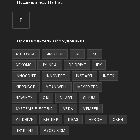
вкладке
Подпишитесь На Нас
новой
вкладке
Откроется
в
Производители Оборудования
новой
AUTONICS
BIMOTOR
EKF
ESQ
вкладке
GEKOMS
HYUNDAI
IDS-DRIVE
IEK
INNOCONT
INNOVERT
INSTART
INTEK
KIPPRIBOR
MEAN WELL
MEYERTEC
NEWINEX
ONI
SILART
SILIUM
SYSTEME ELECTRIC
VEDA
VEMPER
VT-DRIVE
ВЕСПЕР
КЭАЗ
НИКОМ
ОВЕН
ПРАКТИК
РУСЭЛКОМ