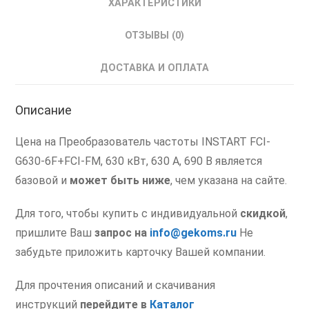
ХАРАКТЕРИСТИКИ
Частоты
ИНСТАРТ
ОТЗЫВЫ (0)
630
кВт
ДОСТАВКА И ОПЛАТА
690
В
Описание
00056634
Цена на Преобразователь частоты INSTART FCI-
G630-6F+FCI-FM, 630 кВт, 630 А, 690 В является
базовой и
может быть ниже
, чем указана на сайте.
Для того, чтобы купить с индивидуальной
скидкой
,
пришлите Ваш
запрос на
info@gekoms.ru
Не
забудьте приложить карточку Вашей компании.
Для прочтения описаний и скачивания
инструкций
перейдите в
Каталог