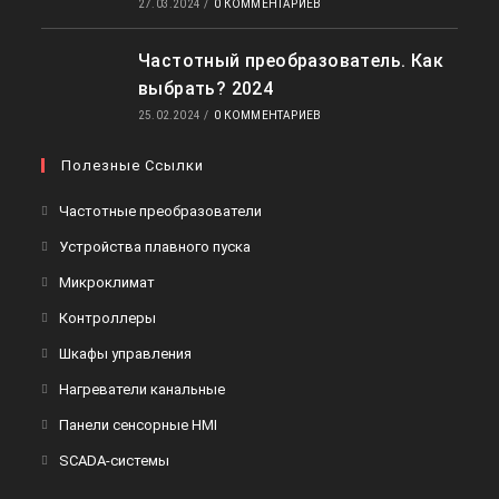
27.03.2024
/
0 КОММЕНТАРИЕВ
Частотный преобразователь. Как
выбрать? 2024
25.02.2024
/
0 КОММЕНТАРИЕВ
Полезные Ссылки
Откроется
Частотные преобразователи
в
Откроется
Устройства плавного пуска
новой
в
Откроется
Микроклимат
вкладке
новой
в
Откроется
Контроллеры
вкладке
новой
в
Откроется
Шкафы управления
вкладке
новой
в
Откроется
Нагреватели канальные
вкладке
новой
в
Откроется
Панели сенсорные HMI
вкладке
новой
в
Откроется
SCADA-системы
вкладке
новой
в