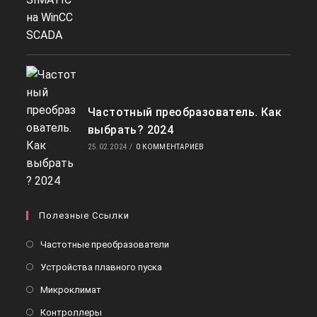
Частотный преобразователь. Как
выбрать? 2024
25.02.2024
/
0 КОММЕНТАРИЕВ
Полезные Ссылки
Откроется
Частотные преобразователи
в
Откроется
Устройства плавного пуска
новой
в
Откроется
Микроклимат
вкладке
новой
в
Откроется
Контроллеры