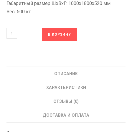
Габаритный размер ШхВхГ: 1000х1800х520 мм
Вес: 500 кг
Количество
В КОРЗИНУ
товара
FCI-
G400-
4F+FCI-
FM
ОПИСАНИЕ
INSTART
Преобразователь
ХАРАКТЕРИСТИКИ
Частоты
ИНСТАРТ
ОТЗЫВЫ (0)
400
кВт
ДОСТАВКА И ОПЛАТА
380
В