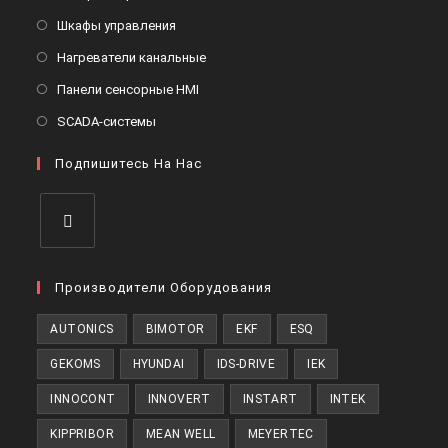
вкладке
новой
в
Откроется
Шкафы управления
вкладке
новой
в
Откроется
Нагреватели канальные
вкладке
новой
в
Откроется
Панели сенсорные HMI
вкладке
новой
в
Откроется
SCADA-системы
вкладке
новой
в
вкладке
Подпишитесь На Нас
новой
вкладке
Откроется
в
Производители Оборудования
новой
AUTONICS
BIMOTOR
EKF
ESQ
вкладке
GEKOMS
HYUNDAI
IDS-DRIVE
IEK
INNOCONT
INNOVERT
INSTART
INTEK
KIPPRIBOR
MEAN WELL
MEYERTEC