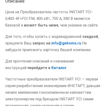
Описание
00052834
Цена на Преобразователь частоты INSTART FCI-
G400-4F+FCI-FM, 400 кВт, 750 А, 380 В является
базовой и
может быть ниже
, чем указана на сайте.
Для того, чтобы купить с индивидуальной
скидкой
,
пришлите Ваш
запрос на
info@gekoms.ru
Не
забудьте приложить карточку Вашей компании.
Для прочтения описаний и скачивания
инструкций
перейдите в
Каталог
Частотные преобразователи INSTART FCI — первая
серия разработанная инженерами ИНСТАРТ, давшая
начало миллионам сэкономленным киловаттам
электроэнергии под брендом INSTART. FCI самая
проверенная, самая надежная и самая