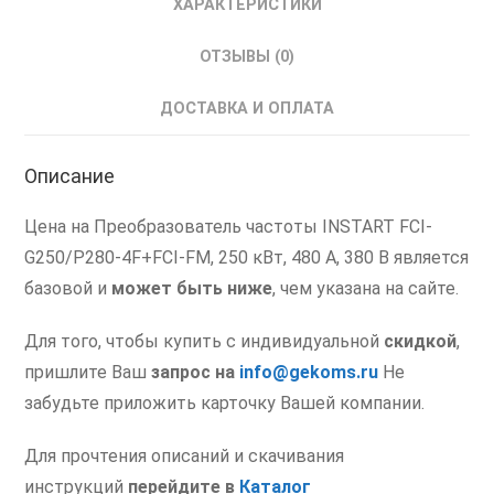
ХАРАКТЕРИСТИКИ
Частоты
ИНСТАРТ
ОТЗЫВЫ (0)
250
кВт
ДОСТАВКА И ОПЛАТА
380
В
Описание
00052234
Цена на Преобразователь частоты INSTART FCI-
G250/P280-4F+FCI-FM, 250 кВт, 480 А, 380 В является
базовой и
может быть ниже
, чем указана на сайте.
Для того, чтобы купить с индивидуальной
скидкой
,
пришлите Ваш
запрос на
info@gekoms.ru
Не
забудьте приложить карточку Вашей компании.
Для прочтения описаний и скачивания
инструкций
перейдите в
Каталог