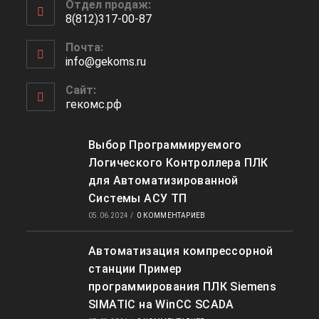
Отдел продаж:
в
8(812)317-00-87
вашем
Откроется
приложении
Почта:
в
info@gekoms.ru
Откроется
вашем
в
приложении
вашем
Сайт:
приложении
гекомс.рф
Выбор Программируемого
Логического Контроллера ПЛК
для Автоматизированной
Системы АСУ ТП
05.06.2024
/
0 КОММЕНТАРИЕВ
Автоматизация компрессорной
станции Пример
программирования ПЛК Siemens
SIMATIC на WinCC SCADA