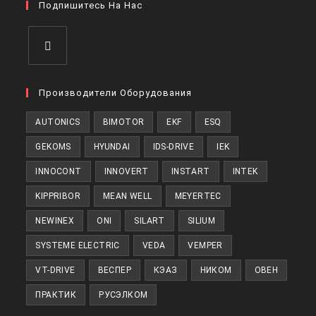
вкладке
Подпишитесь На Нас
новой
вкладке
Откроется
в
Производители Оборудования
новой
AUTONICS
BIMOTOR
EKF
ESQ
вкладке
GEKOMS
HYUNDAI
IDS-DRIVE
IEK
INNOCONT
INNOVERT
INSTART
INTEK
KIPPRIBOR
MEAN WELL
MEYERTEC
NEWINEX
ONI
SILART
SILIUM
SYSTEME ELECTRIC
VEDA
VEMPER
VT-DRIVE
ВЕСПЕР
КЭАЗ
НИКОМ
ОВЕН
ПРАКТИК
РУСЭЛКОМ