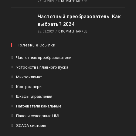
27.03.2024
/
0 КОММЕНТАРИЕВ
Частотный преобразователь. Как
выбрать? 2024
25.02.2024
/
0 КОММЕНТАРИЕВ
Полезные Ссылки
Откроется
Частотные преобразователи
в
Откроется
Устройства плавного пуска
новой
в
Откроется
Микроклимат
вкладке
новой
в
Откроется
Контроллеры
вкладке
новой
в
Откроется
Шкафы управления
вкладке
новой
в
Откроется
Нагреватели канальные
вкладке
новой
в
Откроется
Панели сенсорные HMI
вкладке
новой
в
Откроется
SCADA-системы
вкладке
новой
в