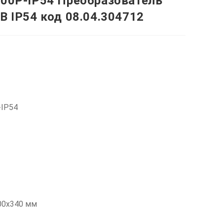
900P-IP54 Преобразователь
В IP54 код 08.04.304712
-IP54
00x340 мм