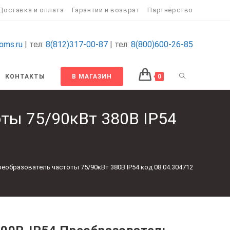
Доставка и оплата
Гарантии и возврат
Партнёрство
oms.ru
| тел:
8(812)317-00-87
| тел:
8(800)600-26-85
ПЕРЕКЛЮЧИТ
КОНТАКТЫ
В МАГАЗИН
0
ПОИСК
ты 75/90кВт 380В IP54
ПО
ВЕБ-
реобразователь частоты 75/90кВт 380В IP54 код 08.04.304712
САЙТУ