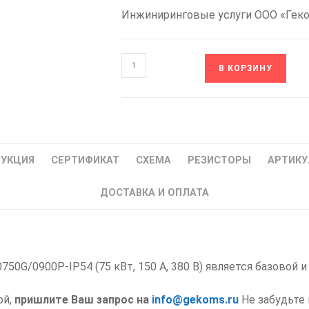
Инжиниринговые услуги ООО «Гек
Количество
В КОРЗИНУ
товара
ESQ
F
770-
4T0750G/0900P-
РУКЦИЯ
СЕРТИФИКАТ
СХЕМА
РЕЗИСТОРЫ
АРТИКУ
IP54
Преобразователь
ДОСТАВКА И ОПЛАТА
частоты
75/90кВт
380В
IP54
50G/0900P-IP54 (75 кВт, 150 А, 380 В) является базовой 
код
08.04.304712
ой,
пришлите Ваш запрос на
info@gekoms.ru
Не забудьте