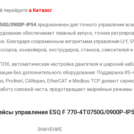
ий перейдите
в
Каталог
750G/0900P-IP54
предназначен для точного управления ас
дование обеспечивает плавный запуск, точное регулиро
ке. Благодаря современным алгоритмам управления U/f, S
ессоров, конвейеров, экструдеров, станков, смесителей 
ЛК, автоматическая настройка двигателя и широкий наб
ации без дополнительного оборудования. Поддержка RS-
s, Profinet, CANopen, EtherCAT и Modbus TCP делают се
работу силовой части, предотвращает аварийные режимы 
ейсы управления ESQ F 770-4T0750G/0900P-IP
ЗНАЧЕНИЕ