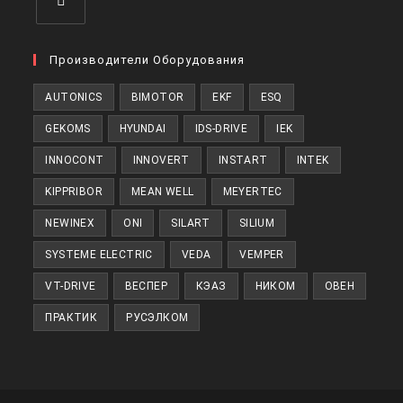
Откроется
в
Производители Оборудования
новой
AUTONICS
BIMOTOR
EKF
ESQ
вкладке
GEKOMS
HYUNDAI
IDS-DRIVE
IEK
INNOCONT
INNOVERT
INSTART
INTEK
KIPPRIBOR
MEAN WELL
MEYERTEC
NEWINEX
ONI
SILART
SILIUM
SYSTEME ELECTRIC
VEDA
VEMPER
VT-DRIVE
ВЕСПЕР
КЭАЗ
НИКОМ
ОВЕН
ПРАКТИК
РУСЭЛКОМ