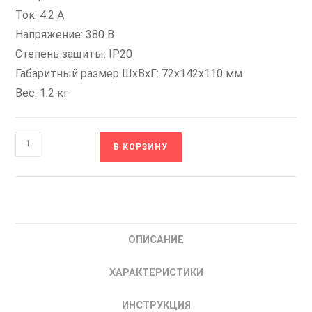
Ток: 4.2 А
Напряжение: 380 В
Степень защиты: IP20
Габаритный размер ШхВхГ: 72x142x110 мм
Вес: 1.2 кг
Количество
В КОРЗИНУ
товара
ESQ-
A300-
043-
1.5K
ОПИСАНИЕ
Частотный
преобразователь
ХАРАКТЕРИСТИКИ
частоты
08.04.001104
ИНСТРУКЦИЯ