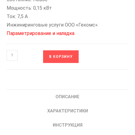
Мощность: 0,15 кВт
Ток: 7,5 А
Инжиниринговые услуги ООО «Гекомс»:
Параметрирование и наладка
Количество
В КОРЗИНУ
товара
ESQ-
A200-
2S0015
Преобразователь
ОПИСАНИЕ
частоты
однофазный
ХАРАКТЕРИСТИКИ
1.5кВт
220В
ИНСТРУКЦИЯ
08.04.000179