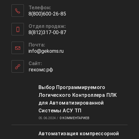
Телефон:
8(800)600-26-85
Откроется
Отдел продаж:
в
8(812)317-00-87
вашем
Откроется
приложении
Почта:
в
info@gekoms.ru
Откроется
вашем
в
приложении
вашем
Сайт:
приложении
гекомс.рф
Выбор Программируемого
Логического Контроллера ПЛК
для Автоматизированной
Системы АСУ ТП
05.06.2024
/
0 КОММЕНТАРИЕВ
Автоматизация компрессорной