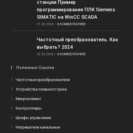
станции Пример
программирования ПЛК Siemens
SIMATIC на WinCC SCADA
27.03.2024
/
0 КОММЕНТАРИЕВ
Частотный преобразователь. Как
выбрать? 2024
25.02.2024
/
0 КОММЕНТАРИЕВ
Полезные Ссылки
Откроется
Частотные преобразователи
в
Откроется
Устройства плавного пуска
новой
в
Откроется
Микроклимат
вкладке
новой
в
Откроется
Контроллеры
вкладке
новой
в
Откроется
Шкафы управления
вкладке
новой
в
Откроется
Нагреватели канальные
вкладке
новой