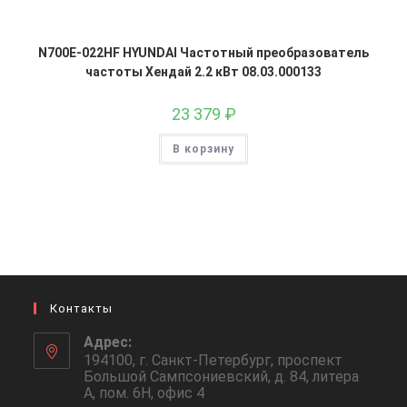
N700E-022HF HYUNDAI Частотный преобразователь
частоты Хендай 2.2 кВт 08.03.000133
23 379
₽
В корзину
Контакты
Адрес:
194100, г. Санкт-Петербург, проспект
Большой Сампсониевский, д. 84, литера
А, пом. 6Н, офис 4