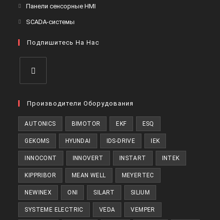
в
Откроется
Панели сенсорные HMI
вкладке
новой
в
Откроется
SCADA-системы
вкладке
новой
в
вкладке
Подпишитесь На Нас
новой
вкладке
Откроется
в
Производители Оборудования
новой
AUTONICS
BIMOTOR
EKF
ESQ
вкладке
GEKOMS
HYUNDAI
IDS-DRIVE
IEK
INNOCONT
INNOVERT
INSTART
INTEK
KIPPRIBOR
MEAN WELL
MEYERTEC
NEWINEX
ONI
SILART
SILIUM
SYSTEME ELECTRIC
VEDA
VEMPER