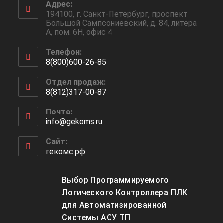
Адрес:
194100, г. Санкт-Петербург, проспект
Большой Сампсониевский, д. 84, литера
А, пом. 6Н, офис 4
Телефон:
8(800)600-26-85
Откроется
Отдел продаж:
в
8(812)317-00-87
вашем
Откроется
приложении
Почта:
в
info@gekoms.ru
Откроется
вашем
в
приложении
вашем
Сайт:
приложении
гекомс.рф
Выбор Программируемого
Логического Контроллера ПЛК
для Автоматизированной
Системы АСУ ТП