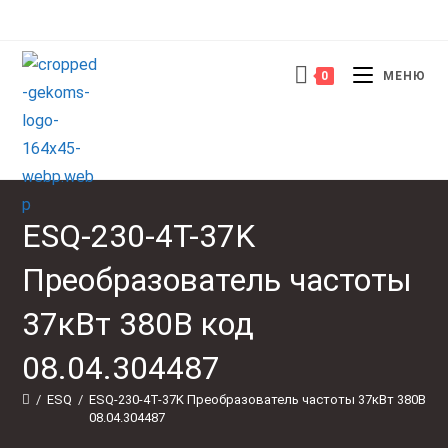
Перейти
к
содержимому
0
МЕНЮ
ESQ-230-4T-37K
Преобразователь частоты
37кВт 380В код
08.04.304487
/
ESQ
/
ESQ-230-4T-37K Преобразователь частоты 37кВт 380В ко
08.04.304487