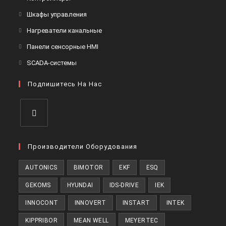
вкладке
новой
в
Откроется
Шкафы управления
вкладке
новой
в
Откроется
Нагреватели канальные
вкладке
новой
в
Откроется
Панели сенсорные HMI
вкладке
новой
в
Откроется
SCADA-системы
вкладке
новой
в
вкладке
Подпишитесь На Нас
новой
вкладке
Откроется
в
Производители Оборудования
новой
AUTONICS
BIMOTOR
EKF
ESQ
вкладке
GEKOMS
HYUNDAI
IDS-DRIVE
IEK
INNOCONT
INNOVERT
INSTART
INTEK
KIPPRIBOR
MEAN WELL
MEYERTEC