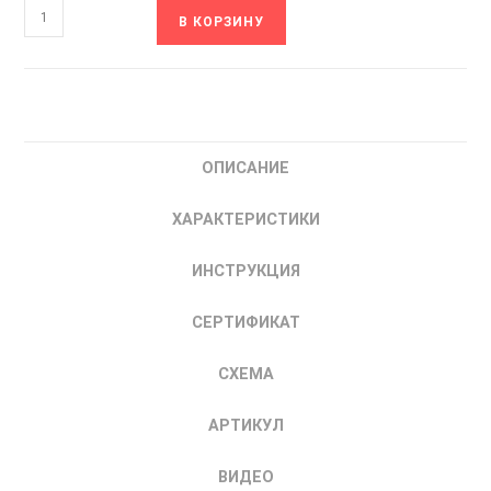
Количество
В КОРЗИНУ
товара
ESQ-
230-
4T-
37K
ОПИСАНИЕ
Преобразователь
частоты
ХАРАКТЕРИСТИКИ
37кВт
380В
ИНСТРУКЦИЯ
код
08.04.304487
СЕРТИФИКАТ
СХЕМА
АРТИКУЛ
ВИДЕО