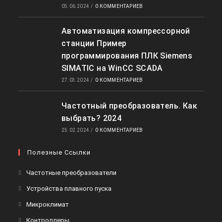
05.06.2024
/
0 КОММЕНТАРИЕВ
Автоматизация компрессорной
станции Пример
программирования ПЛК Siemens
SIMATIC на WinCC SCADA
27.03.2024
/
0 КОММЕНТАРИЕВ
Частотный преобразователь. Как
выбрать? 2024
25.02.2024
/
0 КОММЕНТАРИЕВ
Полезные Ссылки
Откроется
Частотные преобразователи
в
Откроется
Устройства плавного пуска
новой
в
Откроется
Микроклимат
вкладке
новой
в
Откроется
Контроллеры