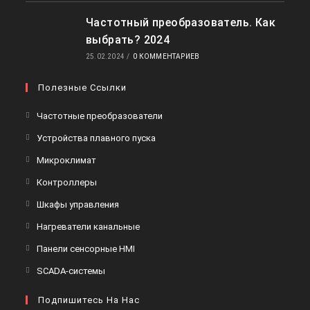
Частотный преобразователь. Как
выбрать? 2024
25.02.2024
/
0 КОММЕНТАРИЕВ
Полезные Ссылки
Откроется
Частотные преобразователи
в
Откроется
Устройства плавного пуска
новой
в
Откроется
Микроклимат
вкладке
новой
в
Откроется
Контроллеры
вкладке
новой
в
Откроется
Шкафы управления
вкладке
новой
в
Откроется
Нагреватели канальные
вкладке
новой
в
Откроется
Панели сенсорные HMI
вкладке
новой
в
Откроется
SCADA-системы
вкладке
новой
в
вкладке
Подпишитесь На Нас
новой