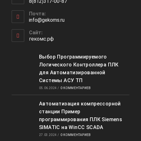
8(812)317-00-87
вашем
Откроется
приложении
Почта:
в
info@gekoms.ru
Откроется
вашем
в
приложении
вашем
Сайт:
приложении
гекомс.рф
Выбор Программируемого
Логического Контроллера ПЛК
для Автоматизированной
Системы АСУ ТП
05.06.2024
/
0 КОММЕНТАРИЕВ
Автоматизация компрессорной
станции Пример
программирования ПЛК Siemens
SIMATIC на WinCC SCADA
27.03.2024
/
0 КОММЕНТАРИЕВ