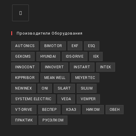
вкладке
Откроется
в
Производители Оборудования
новой
AUTONICS
BIMOTOR
EKF
ESQ
вкладке
GEKOMS
HYUNDAI
IDS-DRIVE
IEK
INNOCONT
INNOVERT
INSTART
INTEK
KIPPRIBOR
MEAN WELL
MEYERTEC
NEWINEX
ONI
SILART
SILIUM
SYSTEME ELECTRIC
VEDA
VEMPER
VT-DRIVE
ВЕСПЕР
КЭАЗ
НИКОМ
ОВЕН
ПРАКТИК
РУСЭЛКОМ