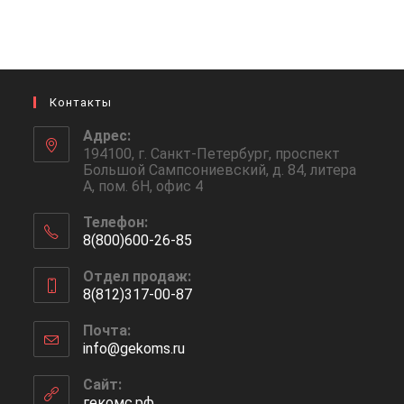
Контакты
Адрес:
194100, г. Санкт-Петербург, проспект
Большой Сампсониевский, д. 84, литера
А, пом. 6Н, офис 4
Телефон:
8(800)600-26-85
Откроется
Отдел продаж:
в
8(812)317-00-87
вашем
Откроется
приложении
Почта:
в
info@gekoms.ru
Откроется
вашем
в
приложении
вашем
Сайт:
приложении
гекомс.рф