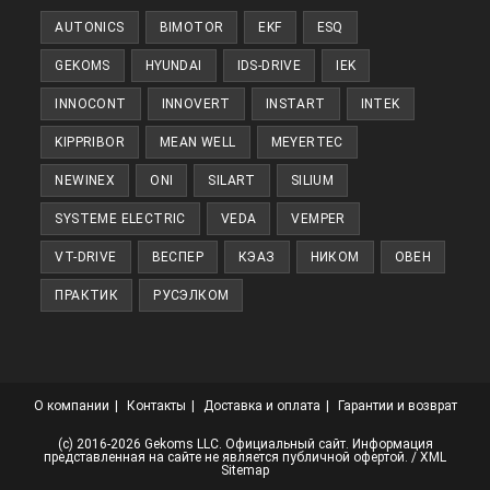
новой
AUTONICS
BIMOTOR
EKF
ESQ
вкладке
GEKOMS
HYUNDAI
IDS-DRIVE
IEK
INNOCONT
INNOVERT
INSTART
INTEK
KIPPRIBOR
MEAN WELL
MEYERTEC
NEWINEX
ONI
SILART
SILIUM
SYSTEME ELECTRIC
VEDA
VEMPER
VT-DRIVE
ВЕСПЕР
КЭАЗ
НИКОМ
ОВЕН
ПРАКТИК
РУСЭЛКОМ
О компании
Контакты
Доставка и оплата
Гарантии и возврат
(с) 2016-2026 Gekoms LLC. Официальный сайт. Информация
представленная на сайте не является публичной офертой. /
XML
Sitemap