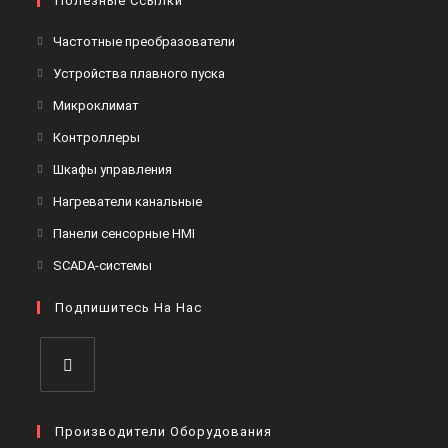
Полезные Ссылки
Откроется
Частотные преобразователи
в
Откроется
Устройства плавного пуска
новой
в
Откроется
Микроклимат
вкладке
новой
в
Откроется
Контроллеры
вкладке
новой
в
Откроется
Шкафы управления
вкладке
новой
в
Откроется
Нагреватели канальные
вкладке
новой
в
Откроется
Панели сенсорные HMI
вкладке
новой
в
Откроется
SCADA-системы
вкладке
новой
в
вкладке
Подпишитесь На Нас
новой
вкладке
Откроется
в
Производители Оборудования