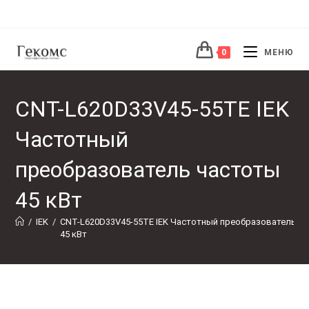
Перейти
к
содержимому
0
МЕНЮ
CNT-L620D33V45-55TE IEK
Частотный
преобразователь частоты
45 кВт
/
IEK
/
CNT-L620D33V45-55TE IEK Частотный преобразователь ча
45 кВт