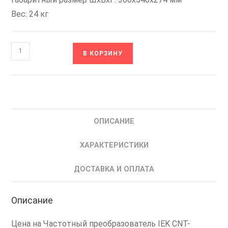
Вес: 24 кг
Количество
В КОРЗИНУ
товара
CNT-
L620D33V45-
55TE
IEK
ОПИСАНИЕ
Частотный
преобразователь
ХАРАКТЕРИСТИКИ
частоты
45
ДОСТАВКА И ОПЛАТА
кВт
Описание
Цена на Частотный преобразователь IEK CNT-