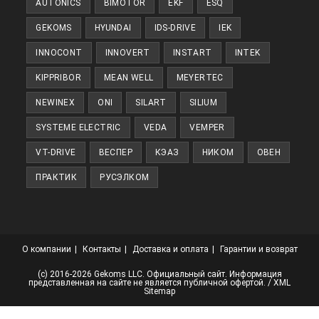
AUTONICS
BIMOTOR
EKF
ESQ
вкладке
GEKOMS
HYUNDAI
IDS-DRIVE
IEK
INNOCONT
INNOVERT
INSTART
INTEK
KIPPRIBOR
MEAN WELL
MEYERTEC
NEWINEX
ONI
SILART
SILIUM
SYSTEME ELECTRIC
VEDA
VEMPER
VT-DRIVE
ВЕСПЕР
КЭАЗ
НИКОМ
ОВЕН
ПРАКТИК
РУСЭЛКОМ
О компании
Контакты
Доставка и оплата
Гарантии и возврат
(с) 2016-2026 Gekoms LLC. Официальный сайт. Информация
представленная на сайте не является публичной офертой. /
XML
Sitemap