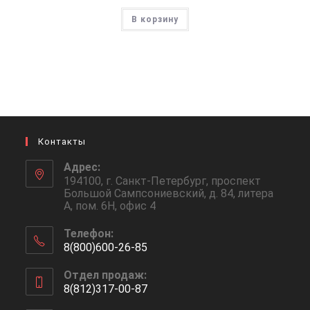
В корзину
Контакты
Адрес:
194100, г. Санкт-Петербург, проспект
Большой Сампсониевский, д. 84, литера
А, пом. 6Н, офис 4
Телефон:
8(800)600-26-85
Откроется
Отдел продаж:
в
8(812)317-00-87
вашем
Откроется