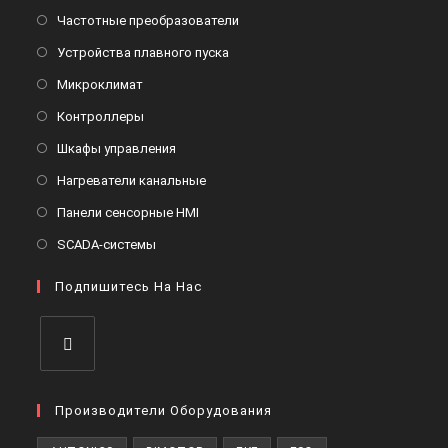
Откроется
Частотные преобразователи
в
Откроется
Устройства плавного пуска
новой
в
Откроется
Микроклимат
вкладке
новой
в
Откроется
Контроллеры
вкладке
новой
в
Откроется
Шкафы управления
вкладке
новой
в
Откроется
Нагреватели канальные
вкладке
новой
в
Откроется
Панели сенсорные HMI
вкладке
новой
в
Откроется
SCADA-системы
вкладке
новой
в
вкладке
Подпишитесь На Нас
новой
вкладке
Откроется
в
Производители Оборудования
новой