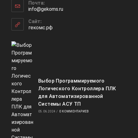
приложении
Почта:
в
info@gekoms.ru
Откроется
вашем
в
приложении
вашем
Сайт:
приложении
гекомс.рф
Выбор Программируемого
Логического Контроллера ПЛК
для Автоматизированной
Системы АСУ ТП
05.06.2024
/
0 КОММЕНТАРИЕВ