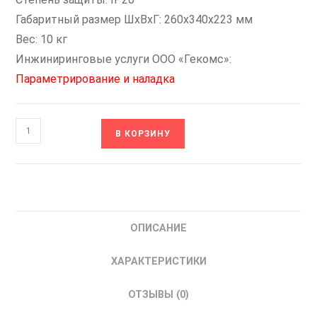
Габаритный размер ШхВхГ: 260x340x223 мм
Вес: 10 кг
Инжиниринговые услуги ООО «Гекомс»:
Параметрирование и наладка
Количество
В КОРЗИНУ
товара
B-
30K-
H22K-
380-
ОПИСАНИЕ
0-
0-
ХАРАКТЕРИСТИКИ
0
OptiCor
ОТЗЫВЫ (0)
308373