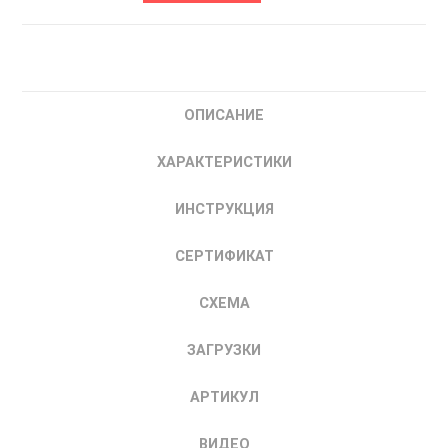
ABC00160
VF-
101-
P37K-
ОПИСАНИЕ
0075-
U-
ХАРАКТЕРИСТИКИ
T4-
E20-
ИНСТРУКЦИЯ
B-
H
СЕРТИФИКАТ
VEDA
Частотный
СХЕМА
преобразователь
частоты
ЗАГРУЗКИ
37
кВт
АРТИКУЛ
ВИДЕО