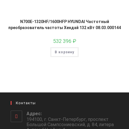
N700E-1320HF/1600HFP HYUNDAI Частотный
преобразователь частоты Хендай 132 кВт 08.03.000144
532 396
₽
В корзину
Контакты
Адрес:
194100, г. Санкт-Петербург, проспект
Большой Сампсониевский, д. 84, литера