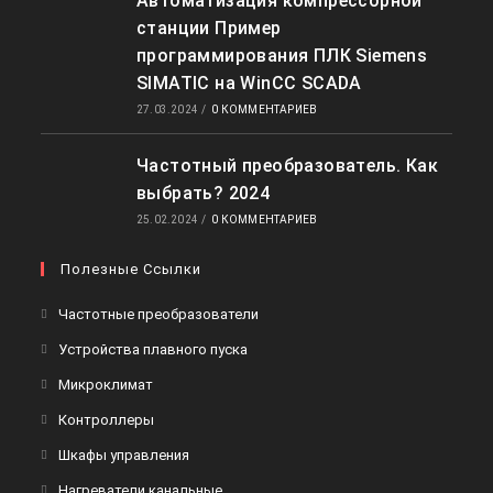
Автоматизация компрессорной
станции Пример
программирования ПЛК Siemens
SIMATIC на WinCC SCADA
27.03.2024
/
0 КОММЕНТАРИЕВ
Частотный преобразователь. Как
выбрать? 2024
25.02.2024
/
0 КОММЕНТАРИЕВ
Полезные Ссылки
Откроется
Частотные преобразователи
в
Откроется
Устройства плавного пуска
новой
в
Откроется
Микроклимат
вкладке
новой
в
Откроется
Контроллеры
вкладке
новой
в
Откроется
Шкафы управления
вкладке
новой
в
Откроется
Нагреватели канальные