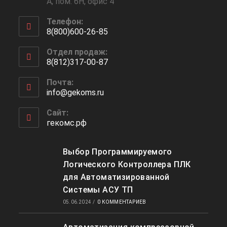
А, пом. 6Н, офис 4
Телефон:
8(800)600-26-85
Откроется
Отдел продаж:
в
8(812)317-00-87
вашем
Откроется
приложении
Почта:
в
info@gekoms.ru
Откроется
вашем
в
приложении
вашем
Сайт:
приложении
гекомс.рф
Выбор Программируемого
Логического Контроллера ПЛК
для Автоматизированной
Системы АСУ ТП
05.06.2024
/
0 КОММЕНТАРИЕВ