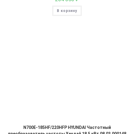
В корзину
N700E-185HF/220HFP HYUNDAI Частотный
преобразователь частоты Хендай 18.5 кВт 08.03.000148