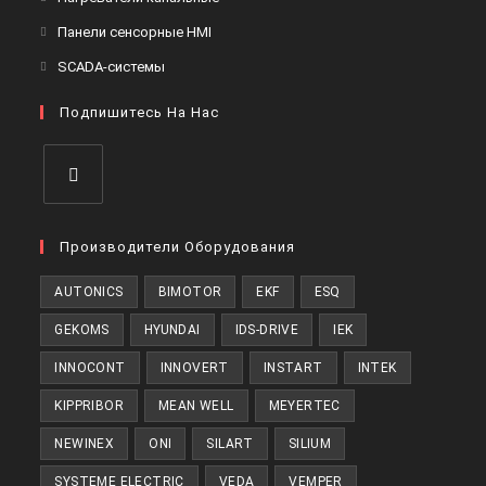
вкладке
новой
в
Откроется
Панели сенсорные HMI
вкладке
новой
в
Откроется
SCADA-системы
вкладке
новой
в
вкладке
Подпишитесь На Нас
новой
вкладке
Откроется
в
Производители Оборудования
новой
AUTONICS
BIMOTOR
EKF
ESQ
вкладке
GEKOMS
HYUNDAI
IDS-DRIVE
IEK
INNOCONT
INNOVERT
INSTART
INTEK
KIPPRIBOR
MEAN WELL
MEYERTEC
NEWINEX
ONI
SILART
SILIUM
SYSTEME ELECTRIC
VEDA
VEMPER