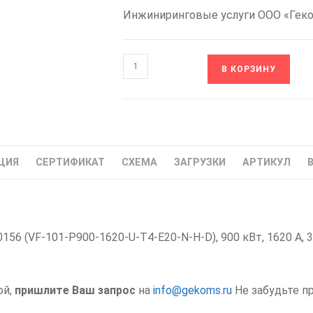
Инжиниринговые услуги ООО «Гек
Количество
В КОРЗИНУ
товара
ABC00156
VF-
101-
P900-
ЦИЯ
СЕРТИФИКАТ
СХЕМА
ЗАГРУЗКИ
АРТИКУЛ
1620-
U-
T4-
E20-
6 (VF-101-P900-1620-U-T4-E20-N-H-D), 900 кВт, 1620 А, 3
N-
H-
D
VEDA
ой,
пришлите Ваш запрос
на
info@gekoms.ru
Не забудьте п
Частотный