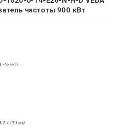
0-1620-U-T4-E20-N-H-D VEDA
ватель частоты 900 кВт
20-N-H-D
02 х799 мм