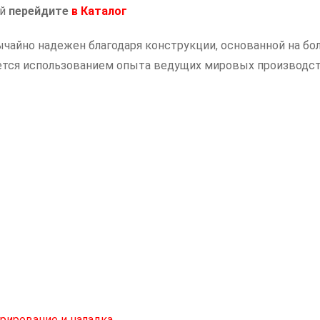
ий
перейдите
в
Каталог
преобразователь
частоты
чайно надежен благодаря конструкции, основанной на бол
900
ается использованием опыта ведущих мировых производс
кВт
рирование и наладка