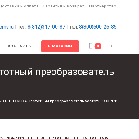
Доставка и оплата
Гарантии и возврат
Партнёрство
oms.ru
| тел:
8(812)317-00-87
| тел:
8(800)600-26-85
ПЕРЕКЛЮЧИТ
КОНТАКТЫ
В МАГАЗИН
0
ПОИСК
тотный преобразователь
ПО
ВЕБ-
E20-N-H-D VEDA Частотный преобразователь частоты 900 кВт
САЙТУ