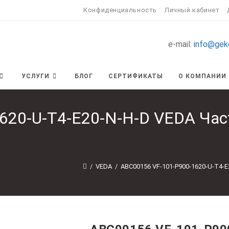
Конфиденциальность
Личный кабинет
e-mail:
info@gek
УСЛУГИ
БЛОГ
СЕРТИФИКАТЫ
О КОМПАНИИ
620-U-T4-E20-N-H-D VEDA Час
/
VEDA
/
ABC00156 VF-101-P900-1620-U-T4-