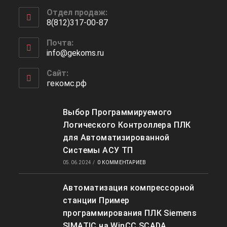
Откроется
Отдел продаж:
в
8(812)317-00-87
вашем
Откроется
приложении
Почта:
в
info@gekoms.ru
Откроется
вашем
в
приложении
вашем
Сайт:
приложении
гекомс.рф
Выбор Программируемого
Логического Контроллера ПЛК
для Автоматизированной
Системы АСУ ТП
05.06.2024
/
0 КОММЕНТАРИЕВ
Автоматизация компрессорной
станции Пример
программирования ПЛК Siemens
SIMATIC на WinCC SCADA