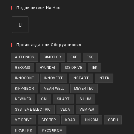
в
вкладке
Подпишитесь На Нас
новой
вкладке
Откроется
в
Производители Оборудования
новой
AUTONICS
BIMOTOR
EKF
ESQ
вкладке
GEKOMS
HYUNDAI
IDS-DRIVE
IEK
INNOCONT
INNOVERT
INSTART
INTEK
KIPPRIBOR
MEAN WELL
MEYERTEC
NEWINEX
ONI
SILART
SILIUM
SYSTEME ELECTRIC
VEDA
VEMPER
VT-DRIVE
ВЕСПЕР
КЭАЗ
НИКОМ
ОВЕН
ПРАКТИК
РУСЭЛКОМ