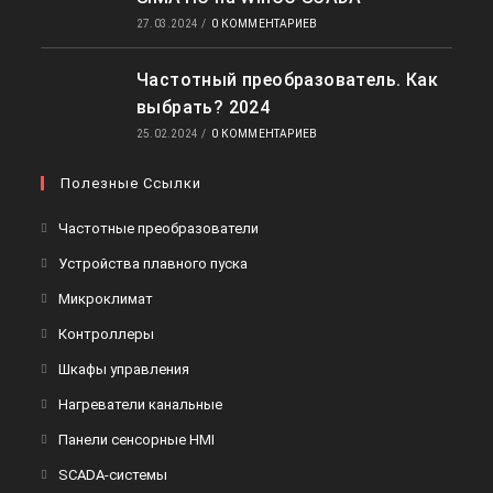
27.03.2024
/
0 КОММЕНТАРИЕВ
Частотный преобразователь. Как
выбрать? 2024
25.02.2024
/
0 КОММЕНТАРИЕВ
Полезные Ссылки
Откроется
Частотные преобразователи
в
Откроется
Устройства плавного пуска
новой
в
Откроется
Микроклимат
вкладке
новой
в
Откроется
Контроллеры
вкладке
новой
в
Откроется
Шкафы управления
вкладке
новой
в
Откроется
Нагреватели канальные
вкладке
новой
в
Откроется
Панели сенсорные HMI
вкладке
новой
в
Откроется
SCADA-системы
вкладке
новой