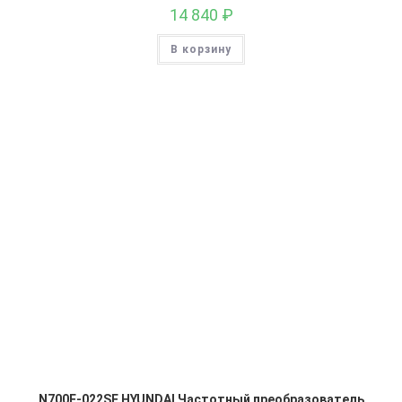
14 840
₽
В корзину
N700E-022SF HYUNDAI Частотный преобразователь