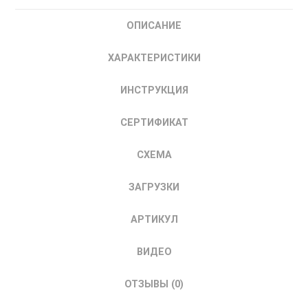
P75K-
ОПИСАНИЕ
0150-
U-
ХАРАКТЕРИСТИКИ
T4-
E20-
ИНСТРУКЦИЯ
N-
H
СЕРТИФИКАТ
VEDA
Частотный
СХЕМА
преобразователь
частоты
ЗАГРУЗКИ
75
кВт
АРТИКУЛ
ВИДЕО
ОТЗЫВЫ (0)