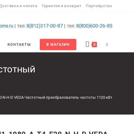
Доставка и оплата
Гарантии и возврат
Партнёрство
oms.ru
| тел:
8(812)317-00-87
| тел:
8(800)600-26-85
ПЕРЕКЛЮЧИТ
КОНТАКТЫ
В МАГАЗИН
0
ПОИСК
стотный
ПО
ВЕБ-
20-N-H-D VEDA Частотный преобразователь частоты 1120 кВт
САЙТУ