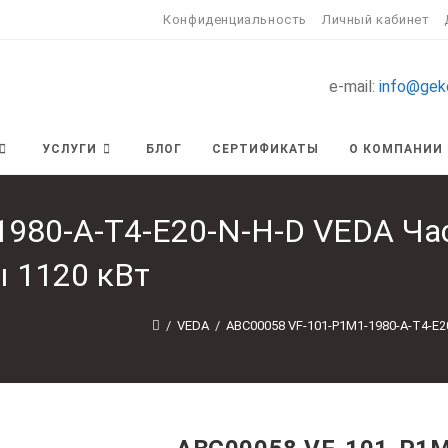
Конфиденциальность
Личный кабинет
e-mail:
info@gek
УСЛУГИ
БЛОГ
СЕРТИФИКАТЫ
О КОМПАНИИ
1980-A-T4-E20-N-H-D VEDA Ча
ы 1120 кВт
/
VEDA
/
ABC00058 VF-101-P1M1-1980-A-T4-E