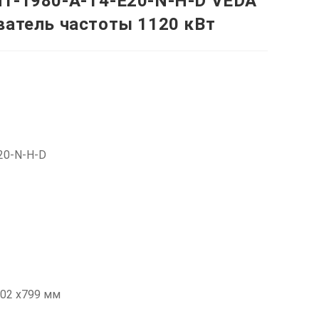
1-1980-A-T4-E20-N-H-D VEDA
ватель частоты 1120 кВт
20-N-H-D
02 х799 мм