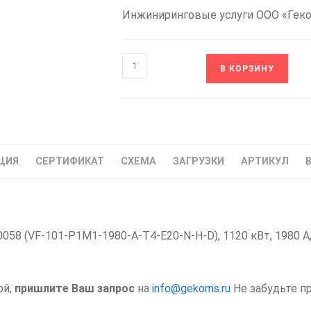
Инжиниринговые услуги ООО «Гек
Количество
В КОРЗИНУ
товара
ABC00058
VF-
101-
P1M1-
ЦИЯ
СЕРТИФИКАТ
СХЕМА
ЗАГРУЗКИ
АРТИКУЛ
1980-
A-
T4-
E20-
58 (VF-101-P1M1-1980-A-T4-E20-N-H-D), 1120 кВт, 1980 А,
N-
H-
D
VEDA
ой,
пришлите Ваш запрос
на
info@gekoms.ru
Не забудьте п
Частотный