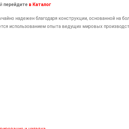
ий
перейдите
в
Каталог
преобразователь
частоты
чайно надежен благодаря конструкции, основанной на бол
1120
ается использованием опыта ведущих мировых производс
кВт
рирование и наладка