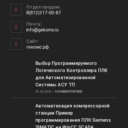
Откроется
Отдел продаж:
в
8(812)317-00-87
вашем
Откроется
приложении
Почта:
в
info@gekoms.ru
Откроется
вашем
в
приложении
вашем
Сайт:
приложении
гекомс.рф
Выбор Программируемого
Логического Контроллера ПЛК
для Автоматизированной
Системы АСУ ТП
05.06.2024
/
0 КОММЕНТАРИЕВ
Автоматизация компрессорной
станции Пример
программирования ПЛК Siemens
SIMATIC на WinCC SCADA