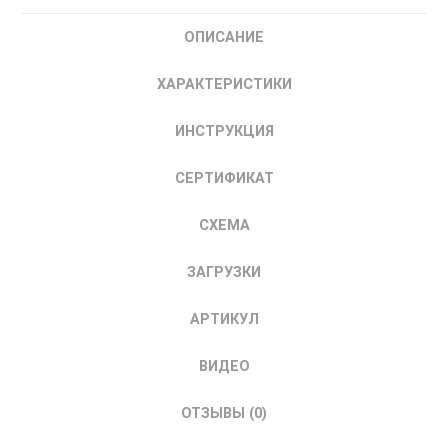
P280-
ОПИСАНИЕ
0510-
A-
ХАРАКТЕРИСТИКИ
T4-
E20-
ИНСТРУКЦИЯ
N-
H-
СЕРТИФИКАТ
D
VEDA
СХЕМА
Частотный
преобразователь
ЗАГРУЗКИ
частоты
280
АРТИКУЛ
кВт
ВИДЕО
ОТЗЫВЫ (0)