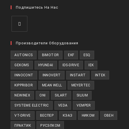
в
вкладке
Подпишитесь На Нас
новой
вкладке
Откроется
в
Производители Оборудования
новой
AUTONICS
BIMOTOR
EKF
ESQ
вкладке
GEKOMS
HYUNDAI
IDS-DRIVE
IEK
INNOCONT
INNOVERT
INSTART
INTEK
KIPPRIBOR
MEAN WELL
MEYERTEC
NEWINEX
ONI
SILART
SILIUM
SYSTEME ELECTRIC
VEDA
VEMPER
VT-DRIVE
ВЕСПЕР
КЭАЗ
НИКОМ
ОВЕН
ПРАКТИК
РУСЭЛКОМ