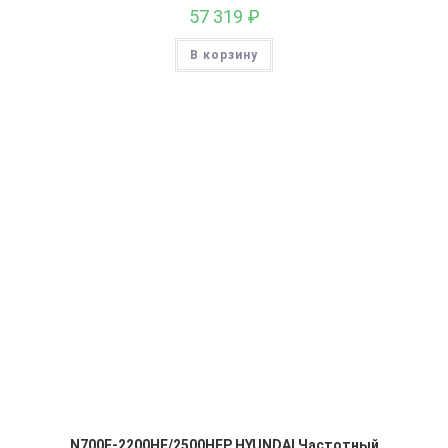
57 319
₽
В корзину
N700E-2200HF/2500HFP HYUNDAI Частотный