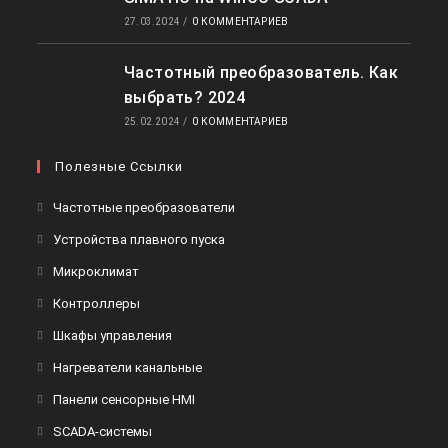
27.03.2024
/
0 КОММЕНТАРИЕВ
Частотный преобразователь. Как
выбрать? 2024
25.02.2024
/
0 КОММЕНТАРИЕВ
Полезные Ссылки
Откроется
Частотные преобразователи
в
Откроется
Устройства плавного пуска
новой
в
Откроется
Микроклимат
вкладке
новой
в
Откроется
Контроллеры
вкладке
новой
в
Откроется
Шкафы управления
вкладке
новой
в
Откроется
Нагреватели канальные
вкладке
новой
в
Откроется
Панели сенсорные HMI
вкладке
новой
в
Откроется
SCADA-системы
вкладке
новой