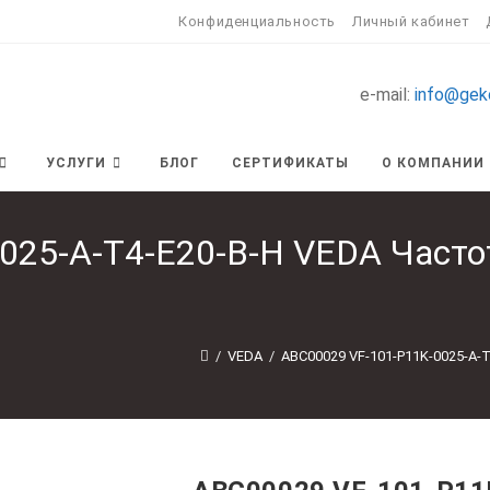
Конфиденциальность
Личный кабинет
e-mail:
info@gek
УСЛУГИ
БЛОГ
СЕРТИФИКАТЫ
О КОМПАНИИ
025-A-T4-E20-B-H VEDA Часто
/
VEDA
/
ABC00029 VF-101-P11K-0025-A-