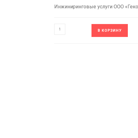
Инжиниринговые услуги ООО «Гек
Количество
В КОРЗИНУ
товара
ABC00029
VF-
101-
P11K-
0025-
A-
T4-
E20-
B-
H
VEDA
Частотный
преобразователь