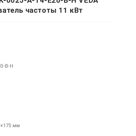
K-0025-A-T4-E20-B-H VEDA
ватель частоты 11 кВт
20-B-H
6×175 мм