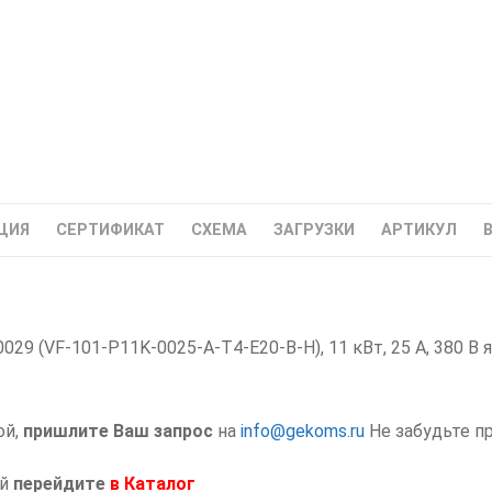
частоты
11
кВт
ЦИЯ
СЕРТИФИКАТ
СХЕМА
ЗАГРУЗКИ
АРТИКУЛ
9 (VF-101-P11K-0025-A-T4-E20-B-H), 11 кВт, 25 А, 380 В 
ой,
пришлите Ваш запрос
на
info@gekoms.ru
Не забудьте п
ий
перейдите
в
Каталог