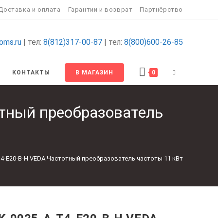
Доставка и оплата
Гарантии и возврат
Партнёрство
oms.ru
| тел:
8(812)317-00-87
| тел:
8(800)600-26-85
ПЕРЕКЛЮЧИТ
КОНТАКТЫ
В МАГАЗИН
0
ПОИСК
тный преобразователь
ПО
ВЕБ-
T4-E20-B-H VEDA Частотный преобразователь частоты 11 кВт
САЙТУ