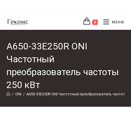
Перейти
к
содержимому
0
МЕНЮ
A650-33E250R ONI
Частотный
преобразователь частоты
250 кВт
/
ONI
/
A650-33E250R ONI Частотный преобразователь частоты 2