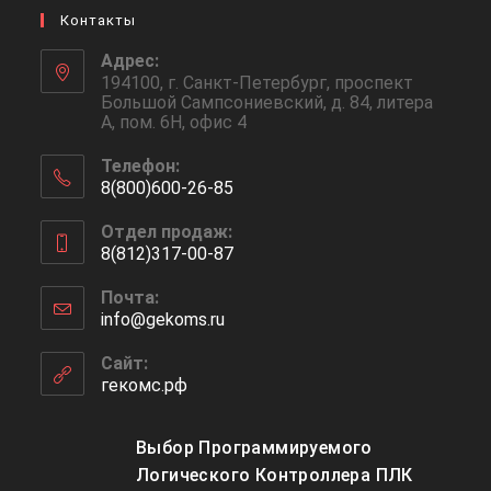
Контакты
Адрес:
194100, г. Санкт-Петербург, проспект
Большой Сампсониевский, д. 84, литера
А, пом. 6Н, офис 4
Телефон:
8(800)600-26-85
Откроется
Отдел продаж:
в
8(812)317-00-87
вашем
Откроется
приложении
Почта:
в
info@gekoms.ru
Откроется
вашем
в
приложении
вашем
Сайт:
приложении
гекомс.рф
Выбор Программируемого
Логического Контроллера ПЛК