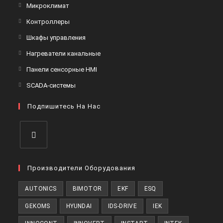
в
Откроется
Микроклимат
вкладке
новой
в
Откроется
Контроллеры
вкладке
новой
в
Откроется
Шкафы управления
вкладке
новой
в
Откроется
Нагреватели канальные
вкладке
новой
в
Откроется
Панели сенсорные HMI
вкладке
новой
в
Откроется
SCADA-системы
вкладке
новой
в
вкладке
Подпишитесь На Нас
новой
вкладке
Откроется
в
Производители Оборудования
новой
AUTONICS
BIMOTOR
EKF
ESQ
вкладке
GEKOMS
HYUNDAI
IDS-DRIVE
IEK