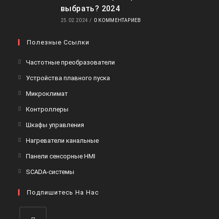
выбрать? 2024
25.02.2024
/
0 КОММЕНТАРИЕВ
Полезные Ссылки
Откроется
Частотные преобразователи
в
Откроется
Устройства плавного пуска
новой
в
Откроется
Микроклимат
вкладке
новой
в
Откроется
Контроллеры
вкладке
новой
в
Откроется
Шкафы управления
вкладке
новой
в
Откроется
Нагреватели канальные
вкладке
новой
в
Откроется
Панели сенсорные HMI
вкладке
новой
в
Откроется
SCADA-системы
вкладке
новой
в
вкладке
Подпишитесь На Нас
новой
вкладке