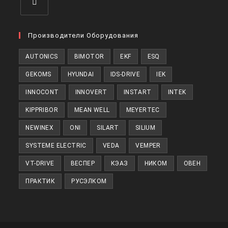
Откроется
в
Производители Оборудования
новой
AUTONICS
BIMOTOR
EKF
ESQ
вкладке
GEKOMS
HYUNDAI
IDS-DRIVE
IEK
INNOCONT
INNOVERT
INSTART
INTEK
KIPPRIBOR
MEAN WELL
MEYERTEC
NEWINEX
ONI
SILART
SILIUM
SYSTEME ELECTRIC
VEDA
VEMPER
VT-DRIVE
ВЕСПЕР
КЭАЗ
НИКОМ
ОВЕН
ПРАКТИК
РУСЭЛКОМ