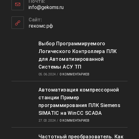
Почта:
в
info@gekoms.ru
Откроется
вашем
в
приложении
вашем
Сайт:
приложении
гекомс.рф
Выбор Программируемого
Логического Контроллера ПЛК
для Автоматизированной
Системы АСУ ТП
05.06.2024
/
0 КОММЕНТАРИЕВ
Автоматизация компрессорной
станции Пример
программирования ПЛК Siemens
SIMATIC на WinCC SCADA
27.03.2024
/
0 КОММЕНТАРИЕВ
Частотный преобразователь. Как