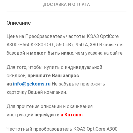
Преобразователь
ДОСТАВКА И ОПЛАТА
частоты
560
Описание
кВт
Цена на Преобразователь частоты КЭАЗ OptiCore
A300-H560K-380-D-0 , 560 кВт, 950 А, 380 В является
базовой и
может быть ниже
, чем указана на сайте.
Для того, чтобы купить с индивидуальной
скидкой,
пришлите Ваш запрос
на
info@gekoms.ru
Не забудьте приложить
карточку Вашей компании.
Для прочтения описаний и скачивания
инструкций
перейдите
в
Каталог
Частотный преобразователь КЭАЗ OptiCore A300