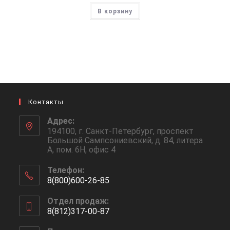
В корзину
Контакты
Адрес:
194100, г. Санкт-Петербург, проспект
Большой Сампсониевский, д. 84, литера
А, пом. 6Н, офис 4
Телефон:
8(800)600-26-85
Откроется
Отдел продаж:
в
8(812)317-00-87
вашем
Откроется
приложении