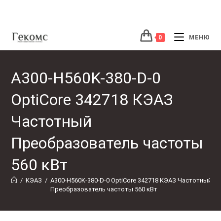
Перейти
к
содержимому
0
МЕНЮ
A300-H560K-380-D-0
OptiCore 342718 КЭАЗ
Частотный
Преобразователь частоты
560 кВт
/
КЭАЗ
/
A300-H560K-380-D-0 OptiCore 342718 КЭАЗ Частотный 
Преобразователь частоты 560 кВт