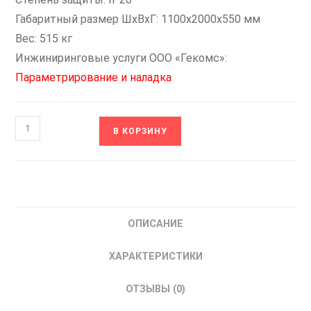
Габаритный размер ШхВхГ: 1100x2000x550 мм
Вес: 515 кг
Инжиниринговые услуги ООО «Гекомс»:
Параметрирование и наладка
Количество
В КОРЗИНУ
товара
A300-
H560K-
380-
D-
ОПИСАНИЕ
0
OptiCore
ХАРАКТЕРИСТИКИ
342718
КЭАЗ
ОТЗЫВЫ (0)
Частотный