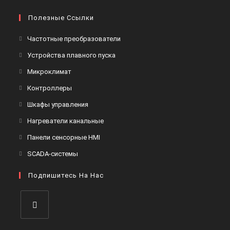
Полезные Ссылки
Откроется
Частотные преобразователи
в
Откроется
Устройства плавного пуска
новой
в
Откроется
Микроклимат
вкладке
новой
в
Откроется
Контроллеры
вкладке
новой
в
Откроется
Шкафы управления
вкладке
новой
в
Откроется
Нагреватели канальные
вкладке
новой
в
Откроется
Панели сенсорные HMI
вкладке
новой
в
Откроется
SCADA-системы
вкладке
новой
в
вкладке
Подпишитесь На Нас
новой
вкладке
Откроется