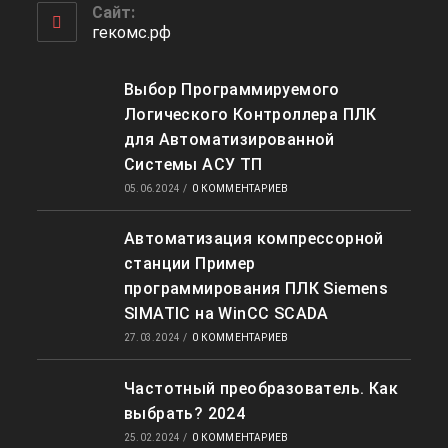
приложении
вашем
Сайт:
приложении
гекомс.рф
Выбор Программируемого
Логического Контроллера ПЛК
для Автоматизированной
Системы АСУ ТП
05.06.2024
/
0 КОММЕНТАРИЕВ
Автоматизация компрессорной
станции Пример
программирования ПЛК Siemens
SIMATIC на WinCC SCADA
27.03.2024
/
0 КОММЕНТАРИЕВ
Частотный преобразователь. Как
выбрать? 2024
25.02.2024
/
0 КОММЕНТАРИЕВ