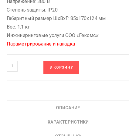
Напряжение: 380 В
Степень защиты: IP20
Габаритный размер ШхВхГ: 85x170x124 мм
Вес: 1.1 кг
Инжиниринговые услуги ООО «Гекомс»:
Параметрирование и наладка
Количество
В КОРЗИНУ
товара
B100-
H1K5-
380-
T
ОПИСАНИЕ
OptiCore
КЭАЗ
ХАРАКТЕРИСТИКИ
337059
Частотный