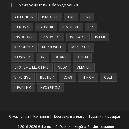
в
Производители Оборудования
новой
AUTONICS
BIMOTOR
EKF
ESQ
вкладке
GEKOMS
HYUNDAI
IDS-DRIVE
IEK
INNOCONT
INNOVERT
INSTART
INTEK
KIPPRIBOR
MEAN WELL
MEYERTEC
NEWINEX
ONI
SILART
SILIUM
SYSTEME ELECTRIC
VEDA
VEMPER
VT-DRIVE
ВЕСПЕР
КЭАЗ
НИКОМ
ОВЕН
ПРАКТИК
РУСЭЛКОМ
О компании
Контакты
Доставка и оплата
Гарантии и возврат
(с) 2016-2026 Gekoms LLC. Официальный сайт. Информация