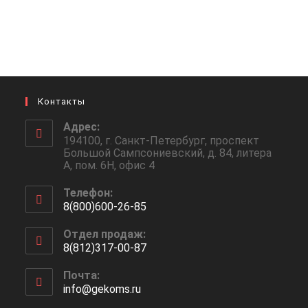
Контакты
Адрес:
194100, г. Санкт-Петербург, проспект
Большой Сампсониевский, д. 84, литера
А, пом. 6Н, офис 4
Телефон:
8(800)600-26-85
Откроется
Отдел продаж:
в
8(812)317-00-87
вашем
Откроется
приложении
Почта:
в
info@gekoms.ru
Откроется
вашем
в