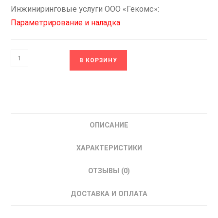
Инжиниринговые услуги ООО «Гекомс»:
Параметрирование и наладка
Количество
В КОРЗИНУ
товара
S-
132K-
380-
0-
ОПИСАНИЕ
L
OptiCor
ХАРАКТЕРИСТИКИ
КЭАЗ
301313
ОТЗЫВЫ (0)
Устройство
плавного
ДОСТАВКА И ОПЛАТА
пуска
132