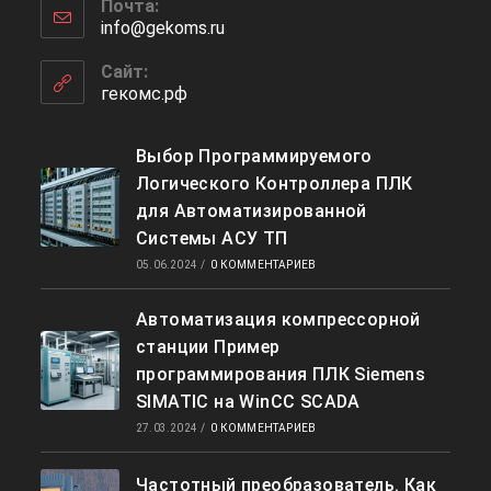
приложении
Почта:
в
info@gekoms.ru
Откроется
вашем
в
приложении
вашем
Сайт:
приложении
гекомс.рф
Выбор Программируемого
Логического Контроллера ПЛК
для Автоматизированной
Системы АСУ ТП
05.06.2024
/
0 КОММЕНТАРИЕВ
Автоматизация компрессорной
станции Пример
программирования ПЛК Siemens
SIMATIC на WinCC SCADA
27.03.2024
/
0 КОММЕНТАРИЕВ
Частотный преобразователь. Как