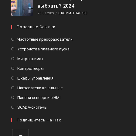
выбрать? 2024
25.02.2024
/
0 КОММЕНТАРИЕВ
Полезные Ссылки
Откроется
Частотные преобразователи
в
Откроется
Устройства плавного пуска
новой
в
Откроется
Микроклимат
вкладке
новой
в
Откроется
Контроллеры
вкладке
новой
в
Откроется
Шкафы управления
вкладке
новой
в
Откроется
Нагреватели канальные
вкладке
новой
в
Откроется
Панели сенсорные HMI
вкладке
новой
в
Откроется
SCADA-системы
вкладке
новой
в
вкладке
Подпишитесь На Нас
новой
вкладке