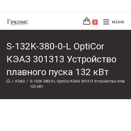
Перейти
к
содержимому
0
МЕНЮ
S-132K-380-0-L OptiCor
КЭАЗ 301313 Устройство
плавного пуска 132 кВт
/
КЭАЗ
/
S-132K-380-0-L OptiCor КЭАЗ 301313 Устройство плавног
132 кВт