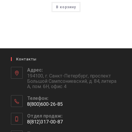
В корзину
Контакты
Адрес:
194100, г. Санкт-Петербург, проспект
Большой Сампсониевский, д. 84, литера
А, пом. 6Н, офис 4
Телефон:
8(800)600-26-85
Откроется
Отдел продаж:
в
8(812)317-00-87
вашем
Откроется