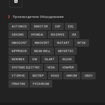
Откроется
в
Производители Оборудования
новой
AUTONICS
BIMOTOR
EKF
ESQ
вкладке
GEKOMS
HYUNDAI
IDS-DRIVE
IEK
INNOCONT
INNOVERT
INSTART
INTEK
KIPPRIBOR
MEAN WELL
MEYERTEC
NEWINEX
ONI
SILART
SILIUM
SYSTEME ELECTRIC
VEDA
VEMPER
VT-DRIVE
ВЕСПЕР
КЭАЗ
НИКОМ
ОВЕН
ПРАКТИК
РУСЭЛКОМ