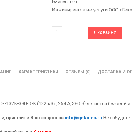
Байпас: нет
Инжиниринговые услуги ООО «Гек
Количество
В КОРЗИНУ
товара
S-
132K-
380-
0-
АНИЕ
ХАРАКТЕРИСТИКИ
ОТЗЫВЫ (0)
ДОСТАВКА И О
K
OptiCor
КЭАЗ
301312
S-132K-380-0-K (132 кВт, 264 А, 380 В) является базовой и
Устройство
плавного
ой,
пришлите Ваш запрос на
info@gekoms.ru
Не забудьте 
пуска
132
ий
перейдите в
Каталог