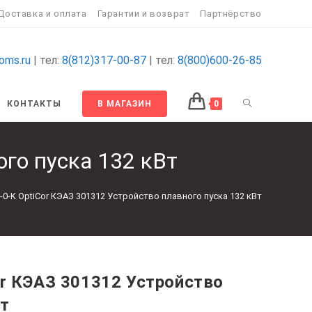
Доставка и оплата
Гарантии и возврат
Партнёрство
oms.ru
| тел:
8(812)317-00-87
| тел:
8(800)600-26-85
ПЕРЕКЛЮЧИТ
КОНТАКТЫ
В МАГАЗИН
0
ПОИСК
ого пуска 132 кВт
ПО
-0-K OptiCor КЭАЗ 301312 Устройство плавного пуска 132 кВт
ВЕБ-
САЙТУ
or КЭАЗ 301312 Устройство
Вт