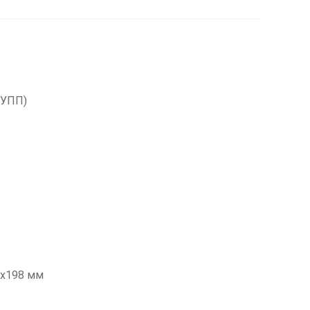
(УПП)
5х198 мм