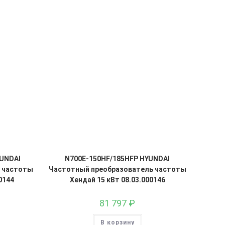
YUNDAI
N700E-150HF/185HFP HYUNDAI
 частоты
Частотный преобразователь частоты
0144
Хендай 15 кВт 08.03.000146
81 797
₽
В корзину