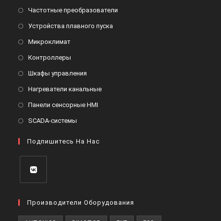
Откроется
Частотные преобразователи
в
Откроется
Устройства плавного пуска
новой
в
Откроется
Микроклимат
вкладке
новой
в
Откроется
Контроллеры
вкладке
новой
в
Откроется
Шкафы управления
вкладке
новой
в
Откроется
Нагреватели канальные
вкладке
новой
в
Откроется
Панели сенсорные HMI
вкладке
новой
в
Откроется
SCADA-системы
вкладке
новой
в
вкладке
Подпишитесь На Нас
новой
вкладке
Откроется
в
Производители Оборудования
новой