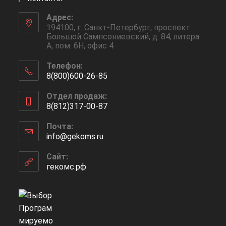
Адрес:
194100, г. Санкт-Петербург, проспект
Большой Сампсониевский, д. 84, литера
А, пом. 6Н, офис 4
Телефон:
8(800)600-26-85
Откроется
Отдел продаж:
в
8(812)317-00-87
вашем
Откроется
приложении
Почта:
в
info@gekoms.ru
Откроется
вашем
в
приложении
вашем
Сайт:
приложении
гекомс.рф