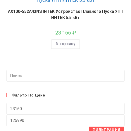
AX100-552A43NS INTEK Устройство Плавного Пуска УПП
ИНТЕК 5.5 кВт
23 166
₽
В корзину
На
кл
Esc
чт
Фильтр По Цене
за
Минимальная
па
цена
пои
Максимальная
цена
ФИЛЬТРАЦИЯ