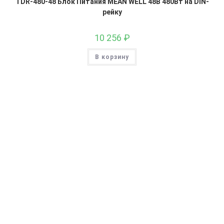
TDR-480-48 Блок Питания MEAN WELL 48В 480Вт на DIN-
рейку
10 256
₽
В корзину