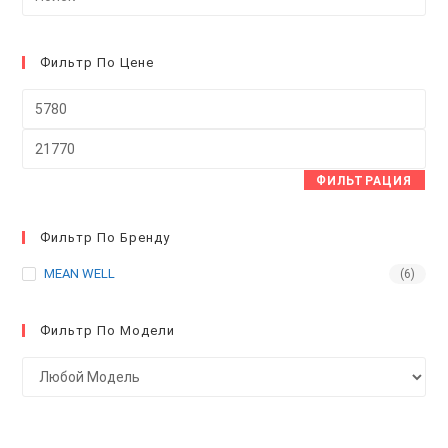
кл
Esc
чт
Фильтр По Цене
за
Минимальная
па
цена
пои
Максимальная
цена
ФИЛЬТРАЦИЯ
Фильтр По Бренду
MEAN WELL
(6)
Фильтр По Модели