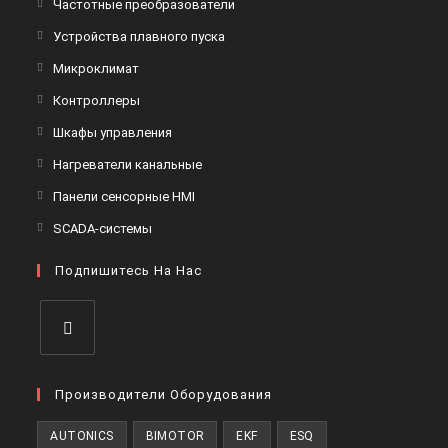
Откроется
Частотные преобразователи
в
Откроется
Устройства плавного пуска
новой
в
Откроется
Микроклимат
вкладке
новой
в
Откроется
Контроллеры
вкладке
новой
в
Откроется
Шкафы управления
вкладке
новой
в
Откроется
Нагреватели канальные
вкладке
новой
в
Откроется
Панели сенсорные HMI
вкладке
новой
в
Откроется
SCADA-системы
вкладке
новой
в
вкладке
Подпишитесь На Нас
новой
вкладке
Откроется
в
Производители Оборудования
новой
AUTONICS
BIMOTOR
EKF
ESQ
вкладке