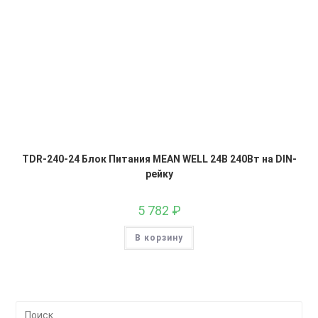
TDR-240-24 Блок Питания MEAN WELL 24В 240Вт на DIN-
рейку
5 782
₽
В корзину
На