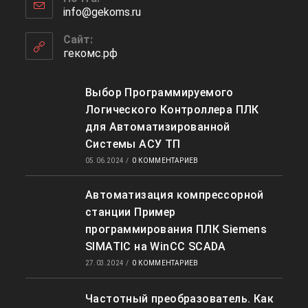
в
info@gekoms.ru
Откроется
вашем
в
приложении
вашем
Сайт:
приложении
гекомс.рф
Выбор Программируемого
Логического Контроллера ПЛК
для Автоматизированной
Системы АСУ ТП
05.06.2024
/
0 КОММЕНТАРИЕВ
Автоматизация компрессорной
станции Пример
программирования ПЛК Siemens
SIMATIC на WinCC SCADA
27.03.2024
/
0 КОММЕНТАРИЕВ
Частотный преобразователь. Как