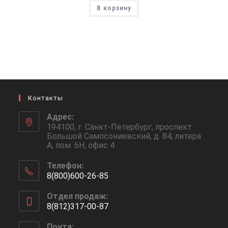
В корзину
Контакты
Адрес:
194100, г. Санкт-Петербург, проспект
Большой Сампсониевский, д. 84, литера
А, пом. 6Н, офис 4
Телефон:
8(800)600-26-85
Откроется
Отдел продаж:
в
8(812)317-00-87
вашем
Откроется
приложении
Почта: