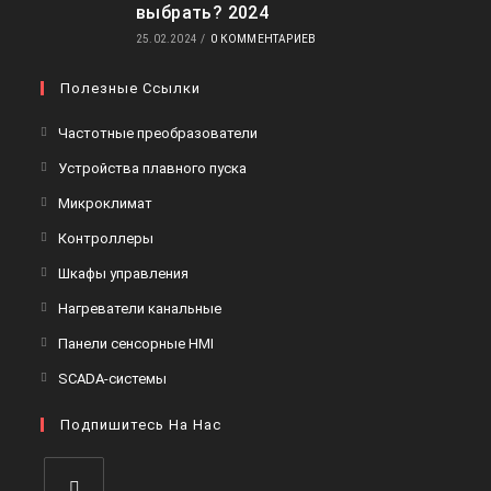
выбрать? 2024
25.02.2024
/
0 КОММЕНТАРИЕВ
Полезные Ссылки
Откроется
Частотные преобразователи
в
Откроется
Устройства плавного пуска
новой
в
Откроется
Микроклимат
вкладке
новой
в
Откроется
Контроллеры
вкладке
новой
в
Откроется
Шкафы управления
вкладке
новой
в
Откроется
Нагреватели канальные
вкладке
новой
в
Откроется
Панели сенсорные HMI
вкладке
новой
в
Откроется
SCADA-системы
вкладке
новой
в
вкладке
Подпишитесь На Нас
новой
вкладке