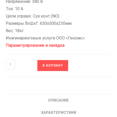
Напряжение: 380 В
Ток: 10 А
Цепи управл.: Сух.конт.(NO)
Размеры ВxШxГ: 650х500х230мм
Вес: 18кг
Инжиниринговые услуги ООО «Гекомс»:
Параметрирование и наладка
Количество
В КОРЗИНУ
товара
В-400-
IP54-
3[1/
ПЧ/4-
ОПИСАНИЕ
NO]
НИКОМ
ХАРАКТЕРИСТИКИ
Шкаф