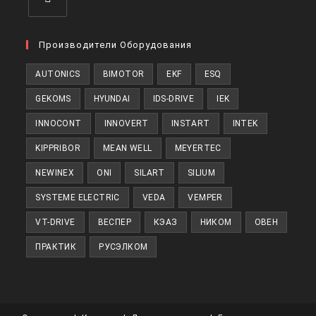
Откроется
в
Производители Оборудования
новой
AUTONICS
BIMOTOR
EKF
ESQ
вкладке
GEKOMS
HYUNDAI
IDS-DRIVE
IEK
INNOCONT
INNOVERT
INSTART
INTEK
KIPPRIBOR
MEAN WELL
MEYERTEC
NEWINEX
ONI
SILART
SILIUM
SYSTEME ELECTRIC
VEDA
VEMPER
VT-DRIVE
ВЕСПЕР
КЭАЗ
НИКОМ
ОВЕН
ПРАКТИК
РУСЭЛКОМ