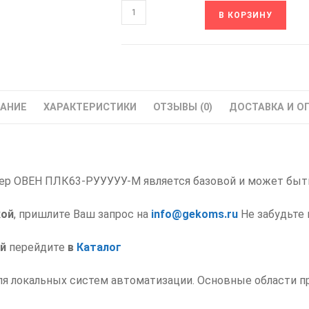
Количество
В КОРЗИНУ
товара
ПЛК63-
РУУУУУ-
М
ОВЕН
АНИЕ
ХАРАКТЕРИСТИКИ
ОТЗЫВЫ (0)
ДОСТАВКА И О
Контроллер
логический
р ОВЕН ПЛК63-РУУУУУ-М является базовой и может быть н
кой
, пришлите Ваш запрос на
info@gekoms.ru
Не забудьте 
й
перейдите
в
Каталог
ля локальных систем автоматизации. Основные области 