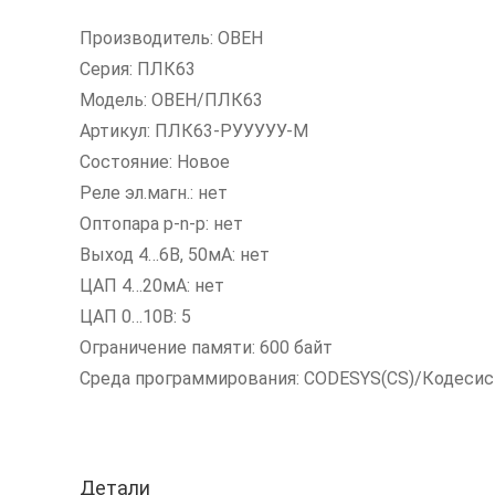
Производитель: ОВЕН
Серия: ПЛК63
Модель: ОВЕН/ПЛК63
Артикул: ПЛК63-РУУУУУ-М
Состояние: Новое
Реле эл.магн.: нет
Оптопара p-n-p: нет
Выход 4…6В, 50мА: нет
ЦАП 4…20мА: нет
ЦАП 0…10В: 5
Ограничение памяти: 600 байт
Среда программирования: CODESYS(CS)/Кодесис
Детали