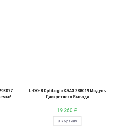
293077
L-DO-8 OptiLogic КЭАЗ 288019 Модуль
уемый
Дискретного Вывода
19 260
₽
В корзину