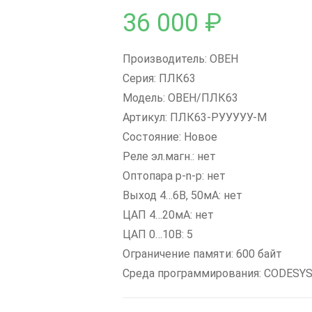
36 000
₽
Производитель: ОВЕН
Серия: ПЛК63
Модель: ОВЕН/ПЛК63
Артикул: ПЛК63-РУУУУУ-М
Состояние: Новое
Реле эл.магн.: нет
Оптопара p-n-p: нет
Выход 4…6В, 50мА: нет
ЦАП 4…20мА: нет
ЦАП 0…10В: 5
Ограничение памяти: 600 байт
Среда программирования: CODESYS