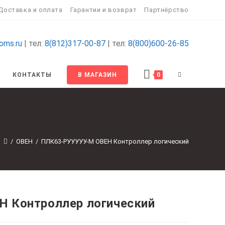
Доставка и оплата
Гарантии и возврат
Партнёрство
oms.ru
| тел:
8(812)317-00-87
| тел:
8(800)600-26-85
ПЕРЕКЛЮЧИТ
КОНТАКТЫ
В МАГАЗИН
0
ПОИСК
ПО
/
ОВЕН
/
ПЛК63-РУУУУУ-М ОВЕН Контроллер логический
ВЕБ-
САЙТУ
 Контроллер логический