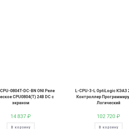
-CPU-0804T-DC-BN ONI Реле
L-CPU-3-L OptiLogic КЭАЗ 
еское CPU0804(T) 24В DC с
Контроллер Программир
экраном
Логический
14 837
₽
102 720
₽
В корзину
В корзину