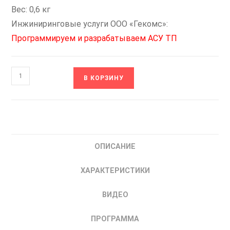
Вес: 0,6 кг
Инжиниринговые услуги ООО «Гекомс»:
Программируем и разрабатываем АСУ ТП
Количество
В КОРЗИНУ
товара
ОВЕН
СУНА-122.24.04.20
Контроллер
управления
ОПИСАНИЕ
насосами
совместно
ХАРАКТЕРИСТИКИ
с
преобразователем
ВИДЕО
частоты
ПРОГРАММА