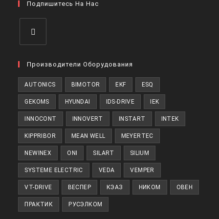
вкладке
Подпишитесь На Нас
новой
вкладке
Откроется
в
Производители Оборудования
новой
AUTONICS
BIMOTOR
EKF
ESQ
вкладке
GEKOMS
HYUNDAI
IDS-DRIVE
IEK
INNOCONT
INNOVERT
INSTART
INTEK
KIPPRIBOR
MEAN WELL
MEYERTEC
NEWINEX
ONI
SILART
SILIUM
SYSTEME ELECTRIC
VEDA
VEMPER
VT-DRIVE
ВЕСПЕР
КЭАЗ
НИКОМ
ОВЕН
ПРАКТИК
РУСЭЛКОМ