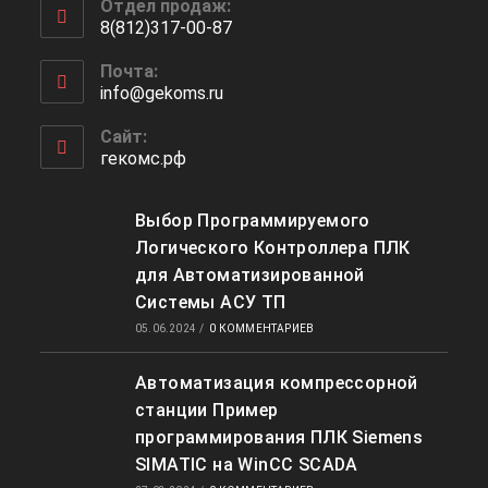
Отдел продаж:
в
8(812)317-00-87
вашем
Откроется
приложении
Почта:
в
info@gekoms.ru
Откроется
вашем
в
приложении
вашем
Сайт:
приложении
гекомс.рф
Выбор Программируемого
Логического Контроллера ПЛК
для Автоматизированной
Системы АСУ ТП
05.06.2024
/
0 КОММЕНТАРИЕВ
Автоматизация компрессорной
станции Пример
программирования ПЛК Siemens
SIMATIC на WinCC SCADA