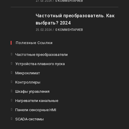
27.03.2024
/
0 КОММЕНТАРИЕВ
Частотный преобразователь. Как
выбрать? 2024
25.02.2024
/
0 КОММЕНТАРИЕВ
Полезные Ссылки
Откроется
Частотные преобразователи
в
Откроется
Устройства плавного пуска
новой
в
Откроется
Микроклимат
вкладке
новой
в
Откроется
Контроллеры
вкладке
новой
в
Откроется
Шкафы управления
вкладке
новой
в
Откроется
Нагреватели канальные
вкладке
новой
в
Откроется
Панели сенсорные HMI
вкладке
новой
в
Откроется
SCADA-системы
вкладке
новой
в