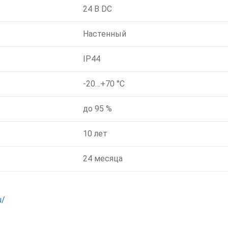
24 В DC
Настенный
IP44
-20…+70 °C
до 95 %
10 лет
24 месяца
u/