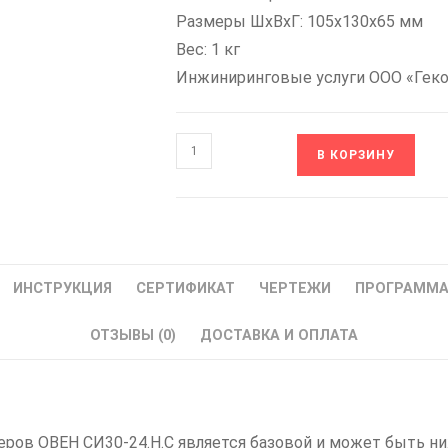
Размеры ШxВxГ: 105x130x65 мм
Вес: 1 кг
Инжиниринговые услуги ООО «Гек
Количество
В КОРЗИНУ
товара
ОВЕН
СИ30-
24.Н.С
-
ИНСТРУКЦИЯ
СЕРТИФИКАТ
ЧЕРТЕЖИ
ПРОГРАММ
счетчик
импульсов
ОТЗЫВЫ (0)
ДОСТАВКА И ОПЛАТА
с
поддержкой
энкодеров,
RS-
ров ОВЕН СИ30-24.Н.С является базовой и может быть ниж
485