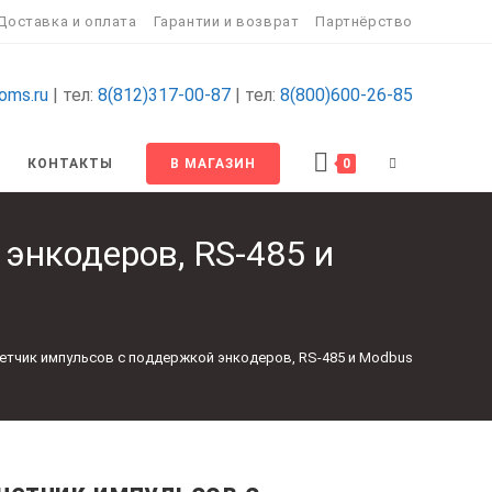
Доставка и оплата
Гарантии и возврат
Партнёрство
oms.ru
| тел:
8(812)317-00-87
| тел:
8(800)600-26-85
ПЕРЕКЛЮЧИТ
КОНТАКТЫ
В МАГАЗИН
0
ПОИСК
энкодеров, RS-485 и
ПО
ВЕБ-
четчик импульсов с поддержкой энкодеров, RS-485 и Modbus
САЙТУ