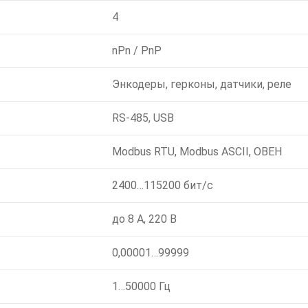
4
nPn / PnP
Энкодеры, герконы, датчики, реле
RS-485, USB
Modbus RTU, Modbus ASCII, ОВЕН
2400…115200 бит/с
до 8 А, 220 В
0,00001…99999
1…50000 Гц