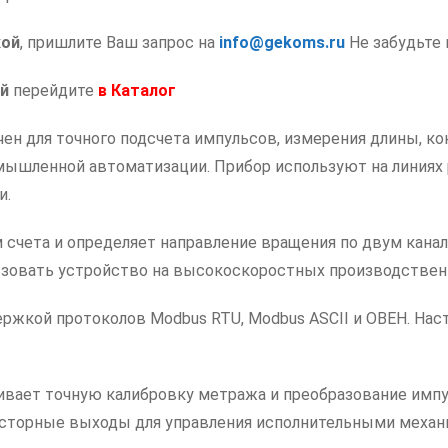
и
кой
, пришлите Ваш запрос на
info@gekoms.ru
Не забудьте 
Modbus
й
перейдите
в
Каталог
ен для точного подсчета импульсов, измерения длины, к
шленной автоматизации. Прибор используют на линиях ре
и.
счета и определяет направление вращения по двум канал
ользовать устройство на высокоскоростных производствен
ржкой протоколов Modbus RTU, Modbus ASCII и ОВЕН. Наст
вает точную калибровку метража и преобразование импу
сторные выходы для управления исполнительными механ