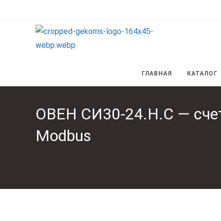
Перейти
к
содержимому
ГЛАВНАЯ
КАТАЛОГ
ОВЕН СИ30-24.Н.С — счет
Modbus