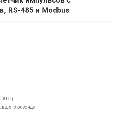
четчик импульсов с
в, RS-485 и Modbus
000 Гц
адшего разряда