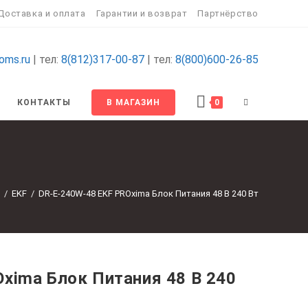
Доставка и оплата
Гарантии и возврат
Партнёрство
oms.ru
| тел:
8(812)317-00-87
| тел:
8(800)600-26-85
ПЕРЕКЛЮЧИТ
КОНТАКТЫ
В МАГАЗИН
0
ПОИСК
ПО
/
EKF
/
DR-E-240W-48 EKF PROxima Блок Питания 48 В 240 Вт
ВЕБ-
САЙТУ
xima Блок Питания 48 В 240