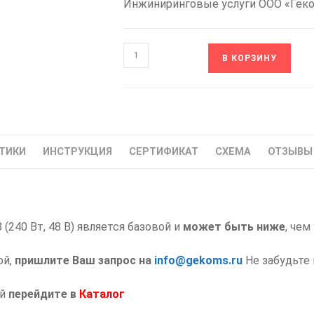
Инжиниринговые услуги ООО «Гек
Количество
В КОРЗИНУ
товара
DR-
E-
240W-
48
ТИКИ
ИНСТРУКЦИЯ
СЕРТИФИКАТ
СХЕМА
ОТЗЫВЫ 
EKF
PROxima
Блок
Питания
(240 Вт, 48 В) является базовой и
48
может быть ниже
, чем
В
ой,
пришлите Ваш запрос на
info@gekoms.ru
Не забудьте
240
Вт
ий
перейдите
в
Каталог