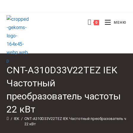
Перейти
к
содержимому
0
МЕНЮ
CNT-A310D33V22TEZ IEK
Частотный
преобразователь частоты
22 кВт
/
IEK
/
CNT-A310D33V22TEZ IEK Частотный преобразователь част
22 кВт