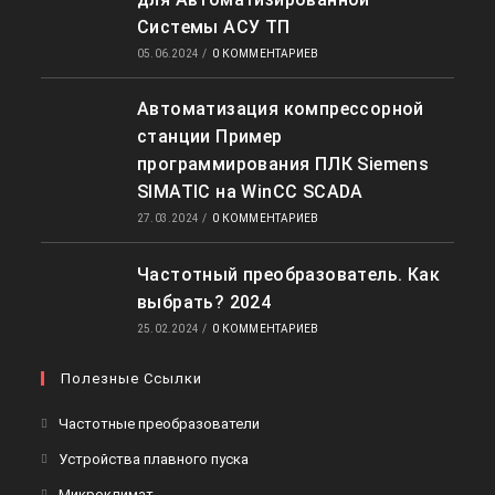
Системы АСУ ТП
05.06.2024
/
0 КОММЕНТАРИЕВ
Автоматизация компрессорной
станции Пример
программирования ПЛК Siemens
SIMATIC на WinCC SCADA
27.03.2024
/
0 КОММЕНТАРИЕВ
Частотный преобразователь. Как
выбрать? 2024
25.02.2024
/
0 КОММЕНТАРИЕВ
Полезные Ссылки
Откроется
Частотные преобразователи
в
Откроется
Устройства плавного пуска
новой
в
Откроется
Микроклимат