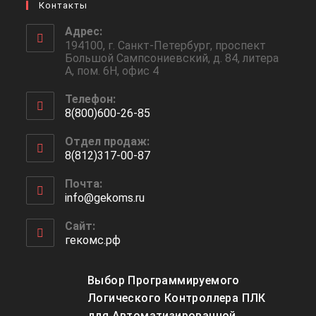
Контакты
Адрес:
194100, г. Санкт-Петербург, проспект
Большой Сампсониевский, д. 84, литера
А, пом. 6Н, офис 4
Телефон:
8(800)600-26-85
Откроется
Отдел продаж:
в
8(812)317-00-87
вашем
Откроется
приложении
Почта:
в
info@gekoms.ru
Откроется
вашем
в
приложении
вашем
Сайт:
приложении
гекомс.рф
Выбор Программируемого
Логического Контроллера ПЛК
для Автоматизированной