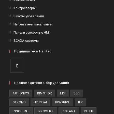
вкладке
новой
в
Откроется
Контроллеры
вкладке
новой
в
Откроется
Шкафы управления
вкладке
новой
в
Откроется
Нагреватели канальные
вкладке
новой
в
Откроется
Панели сенсорные HMI
вкладке
новой
в
Откроется
SCADA-системы
вкладке
новой
в
вкладке
Подпишитесь На Нас
новой
вкладке
Откроется
в
Производители Оборудования
новой
AUTONICS
BIMOTOR
EKF
ESQ
вкладке
GEKOMS
HYUNDAI
IDS-DRIVE
IEK
INNOCONT
INNOVERT
INSTART
INTEK