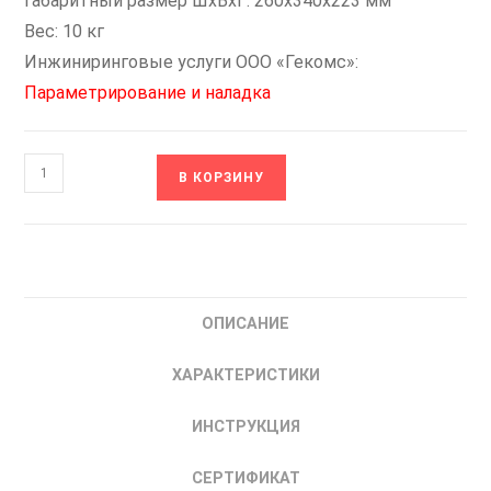
Габаритный размер ШхВхГ: 260x340x223 мм
Вес: 10 кг
Инжиниринговые услуги ООО «Гекомс»:
Параметрирование и наладка
Количество
В КОРЗИНУ
товара
CNT-
A310D33V22TEZ
IEK
Частотный
ОПИСАНИЕ
преобразователь
частоты
ХАРАКТЕРИСТИКИ
22
кВт
ИНСТРУКЦИЯ
СЕРТИФИКАТ