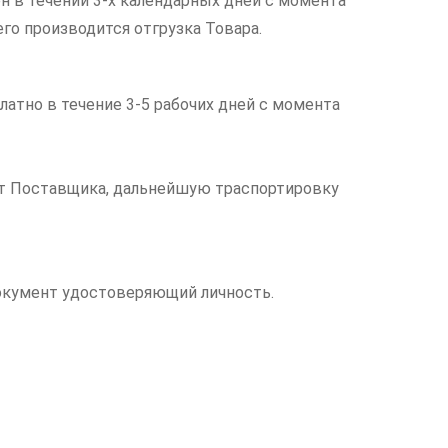
н в течении 3-х календарных дней с момента
его производится отгрузка Товара.
латно в течение 3-5 рабочих дней с момента
чет Поставщика, дальнейшую траспортировку
документ удостоверяющий личность.