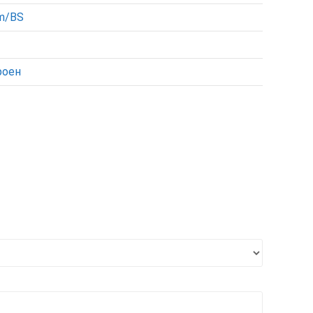
um/BS
роен