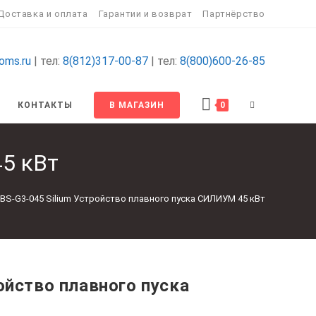
Доставка и оплата
Гарантии и возврат
Партнёрство
oms.ru
| тел:
8(812)317-00-87
| тел:
8(800)600-26-85
ПЕРЕКЛЮЧИТ
КОНТАКТЫ
В МАГАЗИН
0
ПОИСК
45 кВт
ПО
BS-G3-045 Silium Устройство плавного пуска СИЛИУМ 45 кВт
ВЕБ-
САЙТУ
ойство плавного пуска