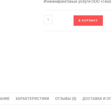
Инжиниринговые услуги ООО «Гек
Количество
В КОРЗИНУ
товара
BS-
G3-
045
Silium
Устройство
плавного
пуска
СИЛИУМ
45
кВт
АНИЕ
ХАРАКТЕРИСТИКИ
ОТЗЫВЫ (0)
ДОСТАВКА И О