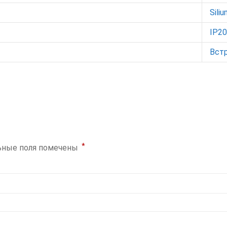
Sili
IP20
Вст
*
ьные поля помечены