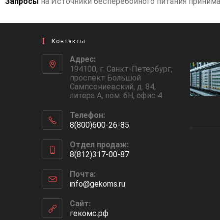
Запросы
на Источники бесперебойного питания приним
Контакты
Адрес:
194100, г. Санкт-Петербург,
проспект Большой
Сампсониевский, д. 84,
литера А, пом. 6Н, офис 4
Телефон:
8(800)600-26-85
Отдел продаж:
8(812)317-00-87
Почта:
info@gekoms.ru
Сайт:
гекомс.рф