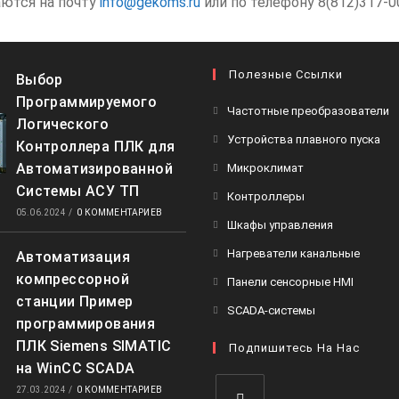
аются на почту
info@gekoms.ru
или по телефону 8(812)317-0
Полезные Ссылки
Выбор
Программируемого
Частотные преобразователи
Логического
Устройства плавного пуска
Контроллера ПЛК для
Автоматизированной
Микроклимат
Системы АСУ ТП
Контроллеры
05.06.2024
/
0 КОММЕНТАРИЕВ
Шкафы управления
Нагреватели канальные
Автоматизация
компрессорной
Панели сенсорные HMI
станции Пример
SCADA-системы
программирования
ПЛК Siemens SIMATIC
Подпишитесь На Нас
на WinCC SCADA
27.03.2024
/
0 КОММЕНТАРИЕВ