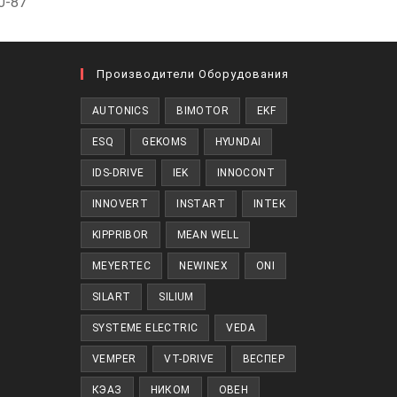
0-87
Производители Оборудования
AUTONICS
BIMOTOR
EKF
ESQ
GEKOMS
HYUNDAI
IDS-DRIVE
IEK
INNOCONT
INNOVERT
INSTART
INTEK
KIPPRIBOR
MEAN WELL
MEYERTEC
NEWINEX
ONI
SILART
SILIUM
SYSTEME ELECTRIC
VEDA
VEMPER
VT-DRIVE
ВЕСПЕР
КЭАЗ
НИКОМ
ОВЕН