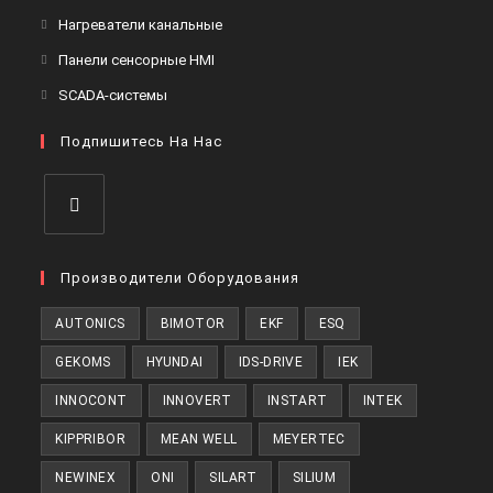
Нагреватели канальные
Панели сенсорные HMI
SCADA-системы
Подпишитесь На Нас
Производители Оборудования
AUTONICS
BIMOTOR
EKF
ESQ
GEKOMS
HYUNDAI
IDS-DRIVE
IEK
INNOCONT
INNOVERT
INSTART
INTEK
KIPPRIBOR
MEAN WELL
MEYERTEC
NEWINEX
ONI
SILART
SILIUM